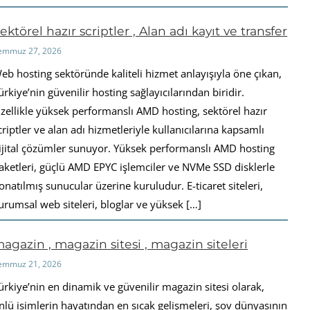
ektörel hazır scriptler , Alan adı kayıt ve transfer
emmuz 27, 2026
eb hosting sektöründe kaliteli hizmet anlayışıyla öne çıkan,
ürkiye’nin güvenilir hosting sağlayıcılarından biridir.
zellikle yüksek performanslı AMD hosting, sektörel hazır
criptler ve alan adı hizmetleriyle kullanıcılarına kapsamlı
ijital çözümler sunuyor. Yüksek performanslı AMD hosting
aketleri, güçlü AMD EPYC işlemciler ve NVMe SSD disklerle
onatılmış sunucular üzerine kuruludur. E-ticaret siteleri,
urumsal web siteleri, bloglar ve yüksek […]
agazin , magazin sitesi , magazin siteleri
emmuz 21, 2026
ürkiye’nin en dinamik ve güvenilir magazin sitesi olarak,
nlü isimlerin hayatından en sıcak gelişmeleri, şov dünyasının