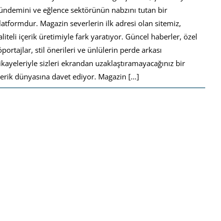
ündemini ve eğlence sektörünün nabzını tutan bir
latformdur. Magazin severlerin ilk adresi olan sitemiz,
aliteli içerik üretimiyle fark yaratıyor. Güncel haberler, özel
öportajlar, stil önerileri ve ünlülerin perde arkası
ikayeleriyle sizleri ekrandan uzaklaştıramayacağınız bir
çerik dünyasına davet ediyor. Magazin […]