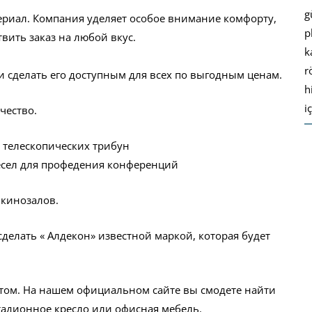
g
риал. Компания уделяет особое внимание комфорту,
p
твить заказ на любой вкус.
k
r
и сделать его доступным для всех по выгодным ценам.
h
i
чество.
 телескопических трибун
есел для профедения конференций
 кинозалов.
делать « Алдекон» известной маркой, которая будет
том. На нашем официальном сайте вы смодете найти
тадионное кресло или офисная мебель.