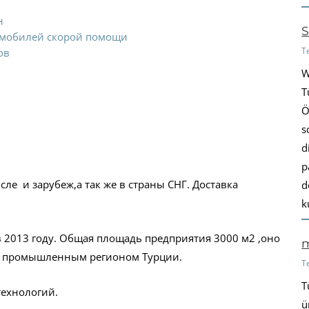
н
S
томобилей скорой помощи
T
ов
W
T
Ö
s
d
p
ле и зарубеж,а так же в страны СНГ. Доставка
d
k
2013 году. Общая площадь предприятия 3000 м2 ,оно
m
ым промышленным регионом Турции.
T
T
технологий.
ü