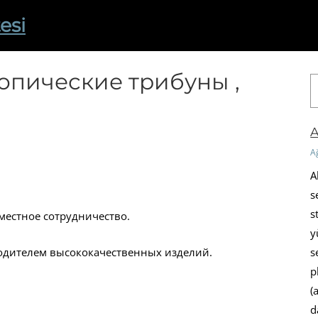
esi
опические трибуны ,
A
r
a
A
A
A
s
s
местное сотрудничество.
y
s
одителем высококачественных изделий.
p
(
d