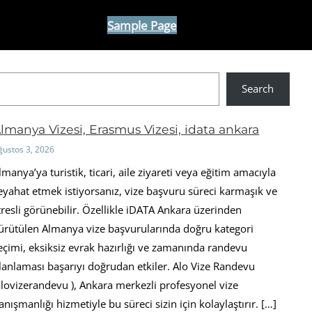
Sample Page
Search
lmanya Vizesi, Erasmus Vizesi, idata ankara
ğustos 3, 2026
lmanya’ya turistik, ticari, aile ziyareti veya eğitim amacıyla
eyahat etmek istiyorsanız, vize başvuru süreci karmaşık ve
tresli görünebilir. Özellikle iDATA Ankara üzerinden
ürütülen Almanya vize başvurularında doğru kategori
eçimi, eksiksiz evrak hazırlığı ve zamanında randevu
lanlaması başarıyı doğrudan etkiler. Alo Vize Randevu
alovizerandevu ), Ankara merkezli profesyonel vize
anışmanlığı hizmetiyle bu süreci sizin için kolaylaştırır. […]