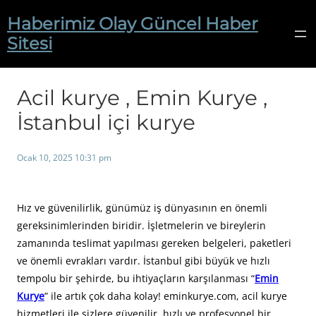
İçeriğe
Haberimiz Olay Güncel Haber
geç
Sitesi
Acil kurye , Emin Kurye ,
İstanbul içi kurye
Ocak 10, 2025 10:31 pm
Hız ve güvenilirlik, günümüz iş dünyasının en önemli
gereksinimlerinden biridir. İşletmelerin ve bireylerin
zamanında teslimat yapılması gereken belgeleri, paketleri
ve önemli evrakları vardır. İstanbul gibi büyük ve hızlı
tempolu bir şehirde, bu ihtiyaçların karşılanması “
Emin
Kurye
” ile artık çok daha kolay! eminkurye.com, acil kurye
hizmetleri ile sizlere güvenilir, hızlı ve profesyonel bir