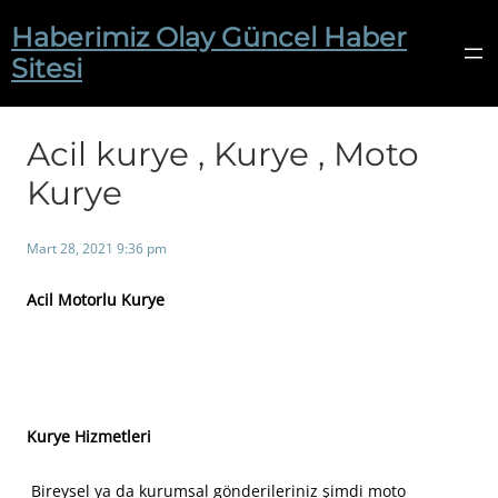
İçeriğe
Haberimiz Olay Güncel Haber
geç
Sitesi
Acil kurye , Kurye , Moto
Kurye
Mart 28, 2021 9:36 pm
Acil Motorlu Kurye
Kurye Hizmetleri
Bireysel ya da kurumsal gönderileriniz şimdi moto