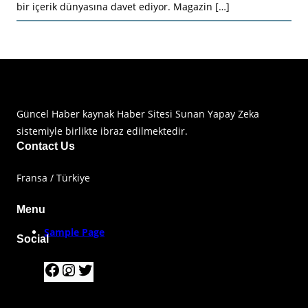
bir içerik dünyasına davet ediyor. Magazin […]
Haberimiz Olay Güncel Haber Sitesi
Güncel Haber kaynak Haber Sitesi Sunan Yapay Zeka
sistemiyle birlikte ibraz edilmektedir.
Contact Us
Fransa / Türkiye
Menu
Sample Page
Social
F
I
T
a
n
w
c
s
i