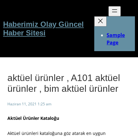
İçeriğe
geç
Haberimiz Olay Güncel
Haber Sitesi
Sample
Page
aktüel ürünler , A101 aktüel
ürünler , bim aktüel ürünler
Haziran 11, 2021 1:25 am
Aktüel Ürünler Kataloğu
Aktüel ürünleri kataloğuna göz atarak en uygun