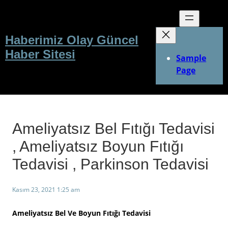
İçeriğe
geç
Haberimiz Olay Güncel
Haber Sitesi
Sample
Page
Ameliyatsız Bel Fıtığı Tedavisi
, Ameliyatsız Boyun Fıtığı
Tedavisi , Parkinson Tedavisi
Kasım 23, 2021 1:25 am
Ameliyatsız Bel Ve Boyun Fıtığı Tedavisi