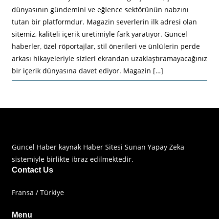
dünyasının gündemini ve eğlence sektörünün nabzını
tutan bir platformdur. Magazin severlerin ilk adresi olan
sitemiz, kaliteli içerik üretimiyle fark yaratıyor. Güncel
haberler, özel röportajlar, stil önerileri ve ünlülerin perde
arkası hikayeleriyle sizleri ekrandan uzaklaştıramayacağınız
bir içerik dünyasına davet ediyor. Magazin […]
Haberimiz Olay Güncel Haber Sitesi
Güncel Haber kaynak Haber Sitesi Sunan Yapay Zeka
sistemiyle birlikte ibraz edilmektedir.
Contact Us
Fransa / Türkiye
Menu