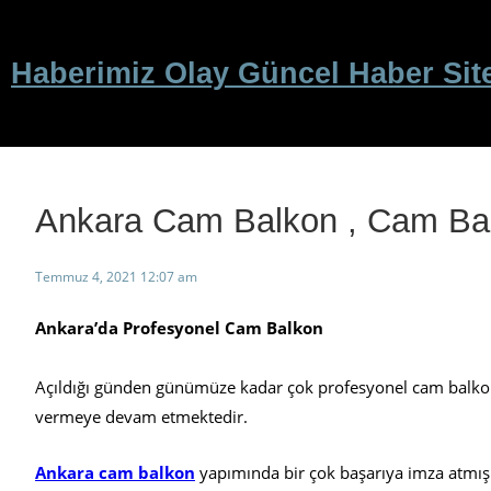
İçeriğe
geç
Haberimiz Olay Güncel Haber Sit
Ankara Cam Balkon , Cam Bal
Temmuz 4, 2021 12:07 am
Ankara’da Profesyonel Cam Balkon
Açıldığı günden günümüze kadar çok profesyonel cam balk
vermeye devam etmektedir.
Ankara cam balkon
yapımında bir çok başarıya imza atmış