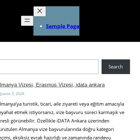
Sample Page
Search
lmanya Vizesi, Erasmus Vizesi, idata ankara
ğustos 3, 2026
lmanya’ya turistik, ticari, aile ziyareti veya eğitim amacıyla
eyahat etmek istiyorsanız, vize başvuru süreci karmaşık ve
tresli görünebilir. Özellikle iDATA Ankara üzerinden
ürütülen Almanya vize başvurularında doğru kategori
eçimi, eksiksiz evrak hazırlığı ve zamanında randevu