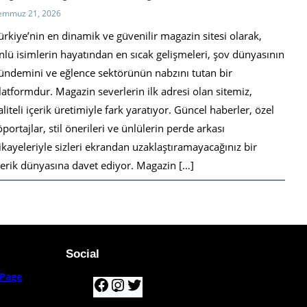
emmuz 21, 2026
ürkiye’nin en dinamik ve güvenilir magazin sitesi olarak,
nlü isimlerin hayatından en sıcak gelişmeleri, şov dünyasının
ündemini ve eğlence sektörünün nabzını tutan bir
latformdur. Magazin severlerin ilk adresi olan sitemiz,
aliteli içerik üretimiyle fark yaratıyor. Güncel haberler, özel
öportajlar, stil önerileri ve ünlülerin perde arkası
ikayeleriyle sizleri ekrandan uzaklaştıramayacağınız bir
çerik dünyasına davet ediyor. Magazin […]
Social
Page
F
I
T
a
n
w