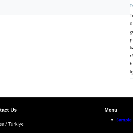
T
T
ü
g
p
k
r
h
i
tact Us
Menu
Sample 
sa / Türkiye