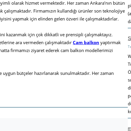
 deneyimli olarak hizmet vermektedir. Her zaman Ankara’nın bütün
p
rak çalışmaktadır. Firmamızın kullandığı ürünler son teknolojiye
(
isini yapmak için elinden gelen özveri ile çalışmaktadırlar.
d
ni kazanmak için çok dikkatli ve prensipli çalışmaktayız.
S
etlerine ara vermeden çalışmaktadır
Cam balkon
yaptırmak
T
e hatta firmamızı ziyaret ederek cam balkon modellerimizi
W
T
Ö
ize uygun bütçeler hazırlanarak sunulmaktadır. Her zaman
s
d
p
d
k
m