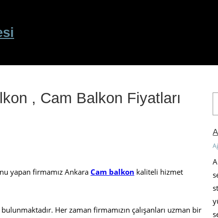
esi
kon , Cam Balkon Fiyatları
A
r
a
A
A
A
onu yapan firmamız Ankara
Cam balkon
kaliteli hizmet
s
s
y
 bulunmaktadır. Her zaman firmamızın çalışanları uzman bir
s