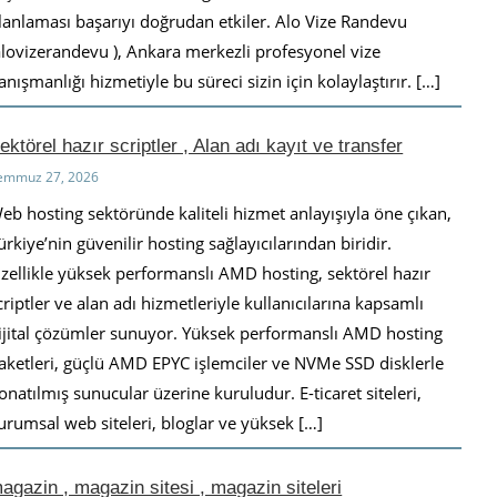
lanlaması başarıyı doğrudan etkiler. Alo Vize Randevu
alovizerandevu ), Ankara merkezli profesyonel vize
anışmanlığı hizmetiyle bu süreci sizin için kolaylaştırır. […]
ektörel hazır scriptler , Alan adı kayıt ve transfer
emmuz 27, 2026
eb hosting sektöründe kaliteli hizmet anlayışıyla öne çıkan,
ürkiye’nin güvenilir hosting sağlayıcılarından biridir.
zellikle yüksek performanslı AMD hosting, sektörel hazır
criptler ve alan adı hizmetleriyle kullanıcılarına kapsamlı
ijital çözümler sunuyor. Yüksek performanslı AMD hosting
aketleri, güçlü AMD EPYC işlemciler ve NVMe SSD disklerle
onatılmış sunucular üzerine kuruludur. E-ticaret siteleri,
urumsal web siteleri, bloglar ve yüksek […]
agazin , magazin sitesi , magazin siteleri