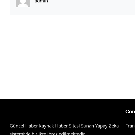
admin
Haberimiz Olay Güncel Haber Sitesi
Con
Güncel Haber kaynak Haber Sitesi Sunan Yapay Zeka
Fran
sistemiyle birlikte ibraz edilmektedir.