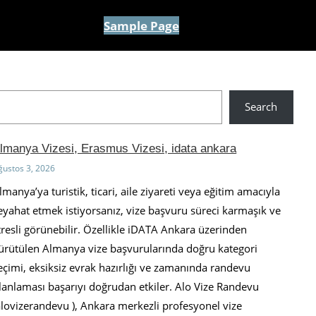
Sample Page
Search
lmanya Vizesi, Erasmus Vizesi, idata ankara
ğustos 3, 2026
lmanya’ya turistik, ticari, aile ziyareti veya eğitim amacıyla
eyahat etmek istiyorsanız, vize başvuru süreci karmaşık ve
tresli görünebilir. Özellikle iDATA Ankara üzerinden
ürütülen Almanya vize başvurularında doğru kategori
eçimi, eksiksiz evrak hazırlığı ve zamanında randevu
lanlaması başarıyı doğrudan etkiler. Alo Vize Randevu
alovizerandevu ), Ankara merkezli profesyonel vize