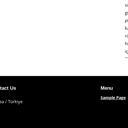
ü
g
p
k
r
h
i
tact Us
Menu
Sample Page
sa / Türkiye