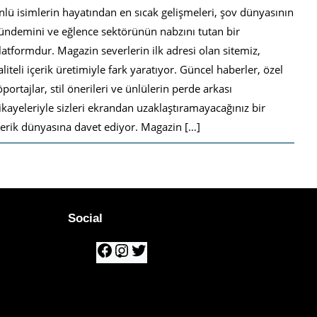
nlü isimlerin hayatından en sıcak gelişmeleri, şov dünyasının
ündemini ve eğlence sektörünün nabzını tutan bir
latformdur. Magazin severlerin ilk adresi olan sitemiz,
aliteli içerik üretimiyle fark yaratıyor. Güncel haberler, özel
öportajlar, stil önerileri ve ünlülerin perde arkası
ikayeleriyle sizleri ekrandan uzaklaştıramayacağınız bir
çerik dünyasına davet ediyor. Magazin […]
Social
F
I
T
a
n
w
c
s
i
e
t
t
b
a
t