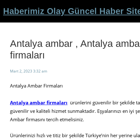
İçeriğe
Haberimiz Olay Güncel Haber Sit
geç
Antalya ambar , Antalya amba
firmaları
Mart 2, 2023 3:32 am
Antalya Ambar Firmaları
Antalya ambar firmaları
ürünlerini güvenilir bir şekilde taş
güvenilir ve kaliteli hizmet sunmaktadır. Eşyalarınızı en iyi 
Ambar firmasını tercih etmelisiniz.
Ürünlerinizi hızlı ve titiz bir şekilde Türkiye’nin her yerine u