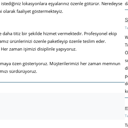
d
ı istediğiniz lokasyonlara eşyalarınız özenle götürür. Neredeyse
i olarak faaliyet göstermekteyiz.
S
T
daha titiz bir şekilde hizmet vermektedir. Profesyonel ekip
W
amız ürünlerinizi özenle paketleyip özenle teslim eder.
T
 Her zaman işimizi disiplinle yapıyoruz.
Ö
s
 yapmaya özen gösteriyoruz. Müşterilerimizi her zaman memnun
d
ımızı sürdürüyoruz.
p
d
k
m
T
T