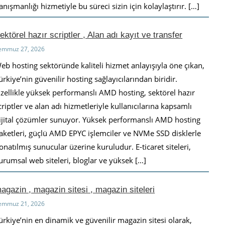
anışmanlığı hizmetiyle bu süreci sizin için kolaylaştırır. […]
ektörel hazır scriptler , Alan adı kayıt ve transfer
emmuz 27, 2026
eb hosting sektöründe kaliteli hizmet anlayışıyla öne çıkan,
ürkiye’nin güvenilir hosting sağlayıcılarından biridir.
zellikle yüksek performanslı AMD hosting, sektörel hazır
criptler ve alan adı hizmetleriyle kullanıcılarına kapsamlı
ijital çözümler sunuyor. Yüksek performanslı AMD hosting
aketleri, güçlü AMD EPYC işlemciler ve NVMe SSD disklerle
onatılmış sunucular üzerine kuruludur. E-ticaret siteleri,
urumsal web siteleri, bloglar ve yüksek […]
agazin , magazin sitesi , magazin siteleri
emmuz 21, 2026
ürkiye’nin en dinamik ve güvenilir magazin sitesi olarak,