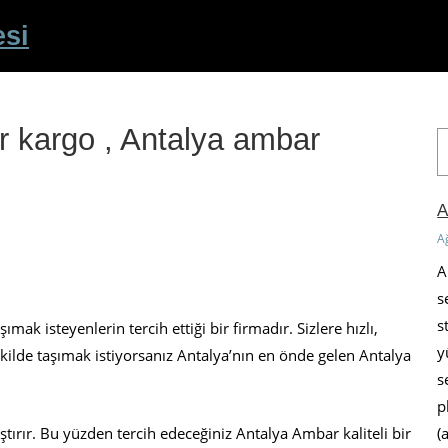
esi
r kargo , Antalya ambar
A
r
a
A
A
A
s
s
ımak isteyenlerin tercih ettiği bir firmadır. Sizlere hızlı,
y
şekilde taşımak istiyorsanız Antalya’nın en önde gelen Antalya
s
p
(
laştırır. Bu yüzden tercih edeceğiniz Antalya Ambar kaliteli bir