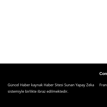
Haberimiz Olay Güncel Haber Sitesi
Con
Güncel Haber kaynak Haber Sitesi Sunan Yapay Zeka
Fran
sistemiyle birlikte ibraz edilmektedir.