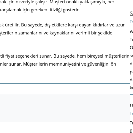
 için özveriyle çalışır. Müşteri odaklı yaklaşımıyla, her
arşılamak için gereken titizliği gösterir.
S
T
k üretilir. Bu sayede, dış etkilere karşı dayanıklıdırlar ve uzun
W
terilerin zamanlarını ve kaynaklarını verimli bir şekilde
T
Ö
s
tli fiyat seçenekleri sunar. Bu sayede, hem bireysel müşterilerin
d
ümler sunar. Müşterilerin memnuniyetini ve güvenliğini ön
p
d
k
m
T
T
ü