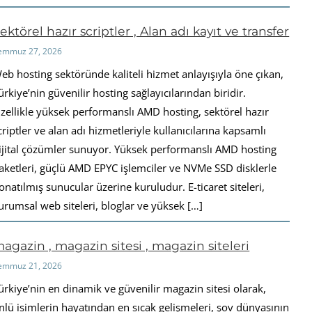
ektörel hazır scriptler , Alan adı kayıt ve transfer
emmuz 27, 2026
eb hosting sektöründe kaliteli hizmet anlayışıyla öne çıkan,
ürkiye’nin güvenilir hosting sağlayıcılarından biridir.
zellikle yüksek performanslı AMD hosting, sektörel hazır
criptler ve alan adı hizmetleriyle kullanıcılarına kapsamlı
ijital çözümler sunuyor. Yüksek performanslı AMD hosting
aketleri, güçlü AMD EPYC işlemciler ve NVMe SSD disklerle
onatılmış sunucular üzerine kuruludur. E-ticaret siteleri,
urumsal web siteleri, bloglar ve yüksek […]
agazin , magazin sitesi , magazin siteleri
emmuz 21, 2026
ürkiye’nin en dinamik ve güvenilir magazin sitesi olarak,
nlü isimlerin hayatından en sıcak gelişmeleri, şov dünyasının