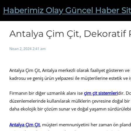
İçeriğe
Haberimiz Olay Güncel Haber Sit
geç
Antalya Çim Çit, Dekoratif 
Nisan 2, 2024 2:41 am
Antalya Çim Çit, Antalya merkezli olarak faaliyet gösteren ve
kadrosu ve geniş ürün yelpazesi ile müşterilerine estetik ve i
Firmanın bir diğer uzmanlık alanı ise
çim çit sistemleri
dir. D
düzenlemelerinde kullanılarak mülklerin çevresine doğal bir at
daha ekolojik bir çözüm sunar ve doğal yaşamın sürdürülebili
Antalya Çim Çit
, müşteri memnuniyetini her zaman ön planda 