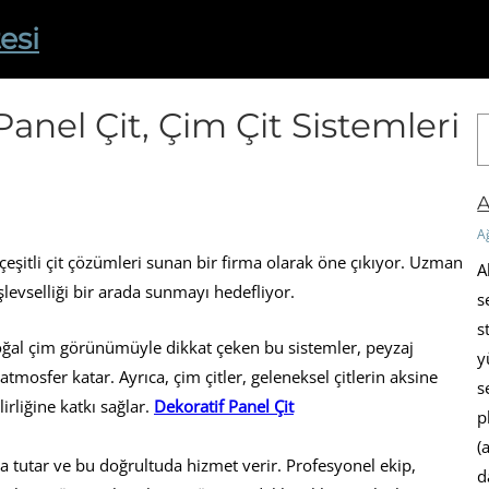
esi
Panel Çit, Çim Çit Sistemleri
A
r
a
A
A
 çeşitli çit çözümleri sunan bir firma olarak öne çıkıyor. Uzman
A
şlevselliği bir arada sunmayı hedefliyor.
s
s
oğal çim görünümüyle dikkat çeken bu sistemler, peyzaj
y
mosfer katar. Ayrıca, çim çitler, geleneksel çitlerin aksine
s
rliğine katkı sağlar.
Dekoratif Panel Çit
p
(
tutar ve bu doğrultuda hizmet verir. Profesyonel ekip,
d