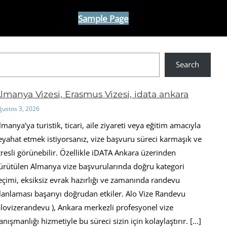
Sample Page
Search
lmanya Vizesi, Erasmus Vizesi, idata ankara
ğustos 3, 2026
lmanya’ya turistik, ticari, aile ziyareti veya eğitim amacıyla
eyahat etmek istiyorsanız, vize başvuru süreci karmaşık ve
tresli görünebilir. Özellikle iDATA Ankara üzerinden
ürütülen Almanya vize başvurularında doğru kategori
eçimi, eksiksiz evrak hazırlığı ve zamanında randevu
lanlaması başarıyı doğrudan etkiler. Alo Vize Randevu
alovizerandevu ), Ankara merkezli profesyonel vize
anışmanlığı hizmetiyle bu süreci sizin için kolaylaştırır. […]