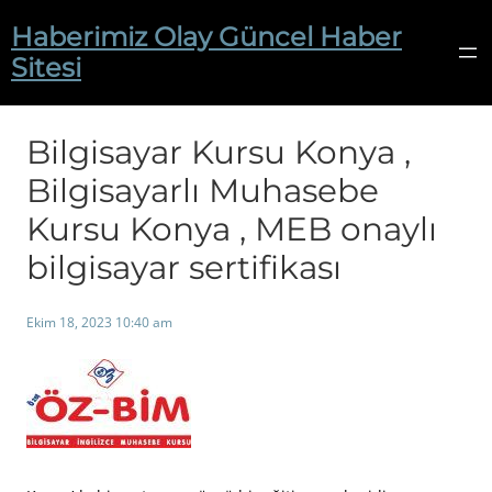
İçeriğe
Haberimiz Olay Güncel Haber
geç
Sitesi
Bilgisayar Kursu Konya ,
Bilgisayarlı Muhasebe
Kursu Konya , MEB onaylı
bilgisayar sertifikası
Ekim 18, 2023 10:40 am