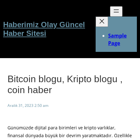
İçeriğe
geç
Haberimiz Olay Güncel
Haber Sitesi
Sample
Page
Bitcoin blogu, Kripto blogu ,
coin haber
Aralık 31, 2023 2:50 am
Günümüzde dijital para birimleri ve kripto varlıklar,
finansal dünyada büyük bir devrim yaratmaktadır. Özellikle