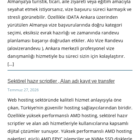
Almanya’ya turistik, ticari, aile ziyareti veya eğitim amacıyla
seyahat etmek istiyorsanız, vize başvuru süreci karmaşık ve
stresli görünebilir. Özellikle iDATA Ankara üzerinden
yürütülen Almanya vize başvurularında doğru kategori
seçimi, eksiksiz evrak hazırlığı ve zamanında randevu
planlaması başarıyı doğrudan etkiler. Alo Vize Randevu
(alovizerandevu ), Ankara merkezli profesyonel vize
danışmanlığı hizmetiyle bu süreci sizin için kolaylaştırır.
[…]
Sektörel hazır scriptler , Alan adı kayıt ve transfer
Temmuz 27, 2026
Web hosting sektöründe kaliteli hizmet anlayışıyla öne
çıkan, Türkiye’nin güvenilir hosting sağlayıcılarından biridir.
Özellikle yüksek performanslı AMD hosting, sektörel hazır
scriptler ve alan adı hizmetleriyle kullanıcılarına kapsamlı
dijital çözümler sunuyor. Yüksek performanslı AMD hosting
paketleri, güçlü AMD EPYC işlemciler ve NVMe SSD disklerle