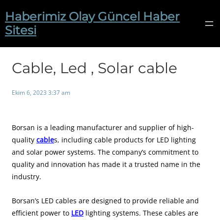
İçeriğe
Haberimiz Olay Güncel Haber
geç
Sitesi
Cable, Led , Solar cable
Ekim 6, 2023 3:37 am
Borsan is a leading manufacturer and supplier of high-
quality
cable
s, including cable products for LED lighting
and solar power systems. The company’s commitment to
quality and innovation has made it a trusted name in the
industry.
Borsan’s LED cables are designed to provide reliable and
efficient power to
LED
lighting systems. These cables are