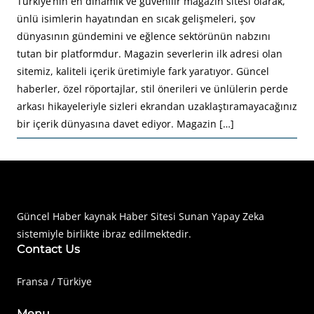
Türkiye’nin en dinamik ve güvenilir magazin sitesi olarak,
ünlü isimlerin hayatından en sıcak gelişmeleri, şov
dünyasının gündemini ve eğlence sektörünün nabzını
tutan bir platformdur. Magazin severlerin ilk adresi olan
sitemiz, kaliteli içerik üretimiyle fark yaratıyor. Güncel
haberler, özel röportajlar, stil önerileri ve ünlülerin perde
arkası hikayeleriyle sizleri ekrandan uzaklaştıramayacağınız
bir içerik dünyasına davet ediyor. Magazin […]
Haberimiz Olay Güncel Haber Sitesi
Güncel Haber kaynak Haber Sitesi Sunan Yapay Zeka
sistemiyle birlikte ibraz edilmektedir.
Contact Us
Fransa / Türkiye
Menu