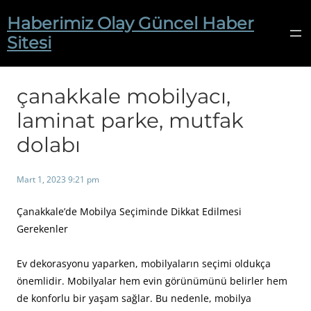
İçeriğe
Haberimiz Olay Güncel Haber
geç
Sitesi
çanakkale mobilyacı,
laminat parke, mutfak
dolabı
Mart 1, 2023 9:21 pm
Çanakkale’de Mobilya Seçiminde Dikkat Edilmesi
Gerekenler
Ev dekorasyonu yaparken, mobilyaların seçimi oldukça
önemlidir. Mobilyalar hem evin görünümünü belirler hem
de konforlu bir yaşam sağlar. Bu nedenle, mobilya