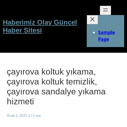
İçeriğe
geç
Haberimiz Olay Güncel
Haber Sitesi
Sample
Page
çayırova koltuk yıkama,
çayırova koltuk temizlik,
çayırova sandalye yıkama
hizmeti
Ocak 3, 2025 2:12 am