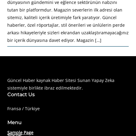
dünyasının gündemini ve eğlence sektörünün nabzını
tutan bir platformdur. Magazin severlerin ilk adresi olan
sitemiz, kaliteli içerik üretimiyle fark yaratıyor. Güncel
haberler, özel röportajlar, stil önerileri ve ünlülerin perde
arkası hikayeleriyle sizleri ekrandan uzaklaştıramayacağınız
bir içerik dünyasına davet ediyor. Magazin […]
Haberimiz Olay Güncel Haber Sitesi
Güncel Haber kaynak Haber Sitesi Sunan Yapay Zeka
sistemiyle birlikte ibraz edilmektedir.
Contact Us
Fransa / Türkiye
Menu
Sample Page
Social