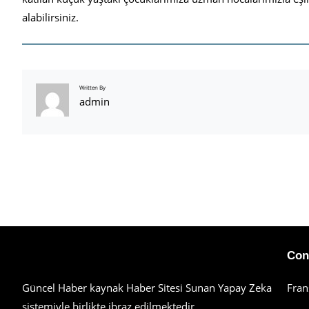
alabilirsiniz.
Written By
admin
Haberimiz Olay Güncel Haber Sitesi
Con
Güncel Haber kaynak Haber Sitesi Sunan Yapay Zeka
Fran
sistemiyle birlikte ibraz edilmektedir.