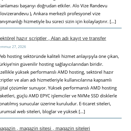
lanlaması başarıyı doğrudan etkiler. Alo Vize Randevu
alovizerandevu ), Ankara merkezli profesyonel vize
anışmanlığı hizmetiyle bu süreci sizin için kolaylaştırır. […]
ektörel hazır scriptler , Alan adı kayıt ve transfer
emmuz 27, 2026
eb hosting sektöründe kaliteli hizmet anlayışıyla öne çıkan,
ürkiye’nin güvenilir hosting sağlayıcılarından biridir.
zellikle yüksek performanslı AMD hosting, sektörel hazır
criptler ve alan adı hizmetleriyle kullanıcılarına kapsamlı
ijital çözümler sunuyor. Yüksek performanslı AMD hosting
aketleri, güçlü AMD EPYC işlemciler ve NVMe SSD disklerle
onatılmış sunucular üzerine kuruludur. E-ticaret siteleri,
urumsal web siteleri, bloglar ve yüksek […]
agazin , magazin sitesi , magazin siteleri