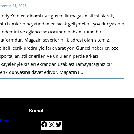
emmuz 21, 2026
ürkiye’nin en dinamik ve güvenilir magazin sitesi olarak,
nlü isimlerin hayatından en sıcak gelişmeleri, şov dünyasının
ündemini ve eğlence sektörünün nabzını tutan bir
latformdur. Magazin severlerin ilk adresi olan sitemiz,
aliteli içerik üretimiyle fark yaratıyor. Güncel haberler, özel
öportajlar, stil önerileri ve ünlülerin perde arkası
ikayeleriyle sizleri ekrandan uzaklaştıramayacağınız bir
çerik dünyasına davet ediyor. Magazin […]
Social
Page
F
I
T
a
n
w