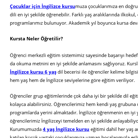
Çocuklar için İngilizce kursu
muza çocuklarımıza en doğru 
dili en iyi şekilde öğrenebilir. Farklı yaş aralıklarında ilkokul
programlarımız bulunuyor. Akademik yıl boyunca kursa deva
Kursta Neler Öğretilir?
Öğrenci merkezli eğitim sistemimiz sayesinde başarıyı hedefli
da okuma metnini en iyi şekilde anlamasını sağlıyoruz. Kursl
İngilizce kursu 6 yaş
dil becerisi ile öğrenciler kelime bilgis
hem yaş hem de İngilizce seviyelerine göre eğitim veriliyor.
Öğrenciler grup eğitimlerinde çok daha iyi bir şekilde dil eğit
kolayca alabilirsiniz. Öğrencilerimiz hem kendi yaş grubuna
programlarda yerini almaktadır. İngilizce öğrenmenin en iyi 
öğrencilerimiz İngilizceyi temelden en iyi şekilde anlayabiliy
Kurumumuzda
4 yaş İngilizce kursu
eğitimi dahil her yaş 
katılan küçük yaştaki çocuklarımıza uzman hocalarımızla eşli