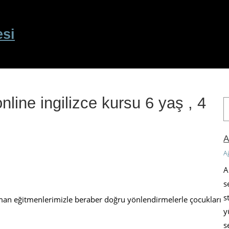
esi
online ingilizce kursu 6 yaş , 4
A
r
a
A
A
A
s
s
Uzman eğitmenlerimizle beraber doğru yönlendirmelerle çocukları
y
s