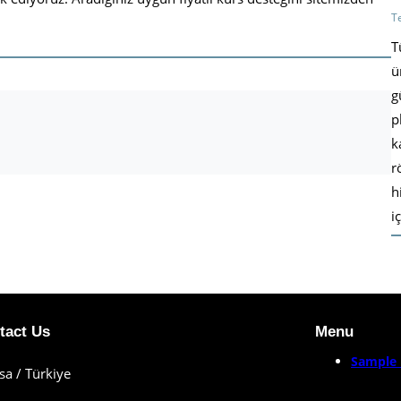
T
T
ü
g
p
k
r
h
i
tact Us
Menu
Sample 
sa / Türkiye