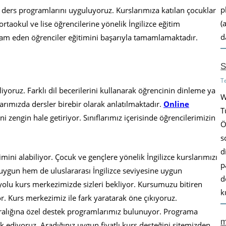
p
ders programlarını uyguluyoruz. Kurslarımıza katılan çocuklar
(
, ortaokul ve lise öğrencilerine yönelik İngilizce eğitim
d
m eden öğrenciler eğitimini başarıyla tamamlamaktadır.
S
T
yoruz. Farklı dil becerilerini kullanarak öğrencinin dinleme ya
W
arımızda dersler birebir olarak anlatılmaktadır.
Online
T
ini zengin hale getiriyor. Sınıflarımız içerisinde öğrencilerimizin
Ö
s
d
imini alabiliyor. Çocuk ve gençlere yönelik İngilizce kurslarımızı
p
 uygun hem de uluslararası İngilizce seviyesine uygun
d
yolu kurs merkezimizde sizleri bekliyor. Kursumuzu bitiren
k
or. Kurs merkezimiz ile fark yaratarak öne çıkıyoruz.
aralığına özel destek programlarımız bulunuyor. Programa
m
k ediyoruz. Aradığınız uygun fiyatlı kurs desteğini sitemizden