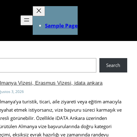
Sample Page
Search
lmanya Vizesi, Erasmus Vizesi, idata ankara
ğustos 3, 2026
lmanya’ya turistik, ticari, aile ziyareti veya eğitim amacıyla
eyahat etmek istiyorsanız, vize başvuru süreci karmaşık ve
tresli görünebilir. Özellikle iDATA Ankara üzerinden
ürütülen Almanya vize başvurularında doğru kategori
eçimi, eksiksiz evrak hazırlığı ve zamanında randevu