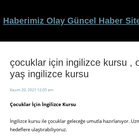
İçeriğe
geç
Haberimiz Olay Güncel Haber Sit
çocuklar için ingilizce kursu , 
yaş ingilizce kursu
Kasım 20, 2021 12:05 am
Çocuklar İçin İngilizce Kursu
İngilizce kursu ile çocuklar geleceğe umutla hazırlanıyor. 
hedeflere ulaştırabiliyoruz.