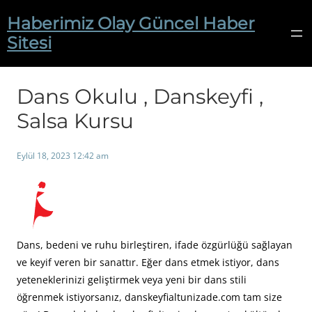
İçeriğe
Haberimiz Olay Güncel Haber
geç
Sitesi
Dans Okulu , Danskeyfi ,
Salsa Kursu
Eylül 18, 2023 12:42 am
Dans, bedeni ve ruhu birleştiren, ifade özgürlüğü sağlayan
ve keyif veren bir sanattır. Eğer dans etmek istiyor, dans
yeteneklerinizi geliştirmek veya yeni bir dans stili
öğrenmek istiyorsanız, danskeyfialtunizade.com tam size