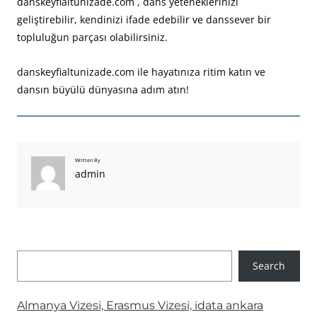
danskeyfialtunizade.com , dans yeteneklerinizi
geliştirebilir, kendinizi ifade edebilir ve danssever bir
topluluğun parçası olabilirsiniz.
danskeyfialtunizade.com ile hayatınıza ritim katın ve
dansın büyülü dünyasına adım atın!
Written By
admin
A
Search
r
a
Almanya Vizesi, Erasmus Vizesi, idata ankara