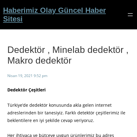
İçeriğe
Haberimiz Olay Güncel Haber
geç
Sitesi
Dedektör , Minelab dedektör ,
Makro dedektör
Nisan 19, 2021 9:52 pm
Dedektör Çeşitleri
Türkiye’de dedektör konusunda akla gelen internet
adreslerinden bir tanesiyiz. Farklı detektör çeşitlerimiz ile
beklentilere en iyi şekilde cevap veriyoruz.
Her ihtiyaca ve bütçeye uygun ürünlerimiz bu adres