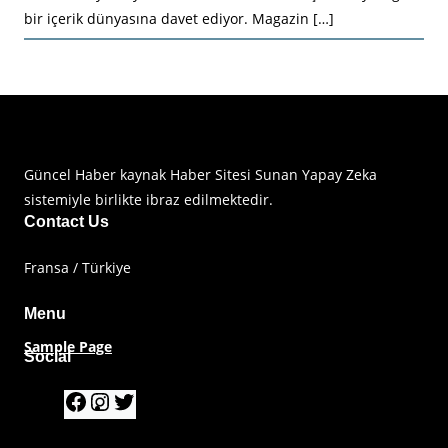
bir içerik dünyasına davet ediyor. Magazin […]
Haberimiz Olay Güncel Haber Sitesi
Güncel Haber kaynak Haber Sitesi Sunan Yapay Zeka
sistemiyle birlikte ibraz edilmektedir.
Contact Us
Fransa / Türkiye
Menu
Sample Page
Social
F
I
T
a
n
w
c
s
i