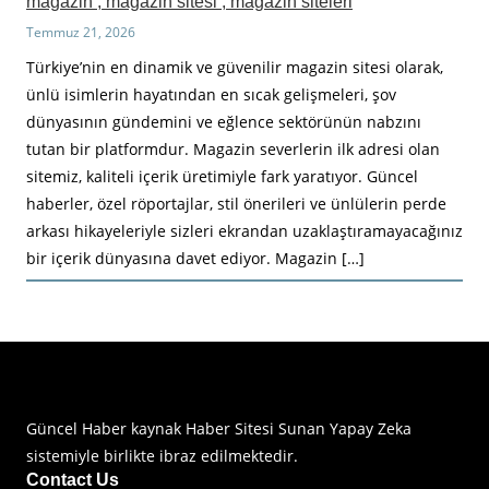
magazin , magazin sitesi , magazin siteleri
Temmuz 21, 2026
Türkiye’nin en dinamik ve güvenilir magazin sitesi olarak,
ünlü isimlerin hayatından en sıcak gelişmeleri, şov
dünyasının gündemini ve eğlence sektörünün nabzını
tutan bir platformdur. Magazin severlerin ilk adresi olan
sitemiz, kaliteli içerik üretimiyle fark yaratıyor. Güncel
haberler, özel röportajlar, stil önerileri ve ünlülerin perde
arkası hikayeleriyle sizleri ekrandan uzaklaştıramayacağınız
bir içerik dünyasına davet ediyor. Magazin […]
Haberimiz Olay Güncel Haber Sitesi
Güncel Haber kaynak Haber Sitesi Sunan Yapay Zeka
sistemiyle birlikte ibraz edilmektedir.
Contact Us