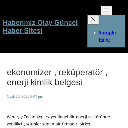
İçeriğe
geç
Haberimiz Olay Güncel
Haber Sitesi
Sample
Page
ekonomizer , reküperatör ,
enerji kimlik belgesi
Ocak 20, 2025 3:47 pm
Winergy Technologies, yenilenebilir enerji sektöründe
yenilikçi çözümler sunan bir firmadır. Şirket,