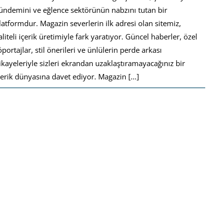
ündemini ve eğlence sektörünün nabzını tutan bir
latformdur. Magazin severlerin ilk adresi olan sitemiz,
aliteli içerik üretimiyle fark yaratıyor. Güncel haberler, özel
öportajlar, stil önerileri ve ünlülerin perde arkası
ikayeleriyle sizleri ekrandan uzaklaştıramayacağınız bir
çerik dünyasına davet ediyor. Magazin […]