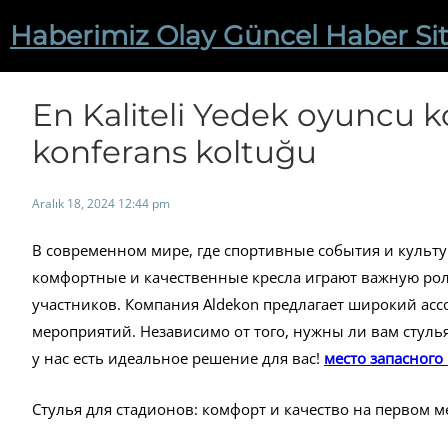
İçeriğe
Haberimiz Olay Güncel Haber Sit
geç
En Kaliteli Yedek oyuncu 
konferans koltuğu
Aralık 18, 2024 12:44 pm
В современном мире, где спортивные события и культ
комфортные и качественные кресла играют важную рол
участников. Компания Aldekon предлагает широкий асс
мероприятий. Независимо от того, нужны ли вам стулья
у нас есть идеальное решение для вас!
место запасного
Стулья для стадионов: комфорт и качество на первом м