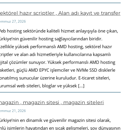
ektörel hazır scriptler , Alan adı kayıt ve transfer
emmuz 27, 2026
eb hosting sektöründe kaliteli hizmet anlayışıyla öne çıkan,
ürkiye’nin güvenilir hosting sağlayıcılarından biridir.
zellikle yüksek performanslı AMD hosting, sektörel hazır
criptler ve alan adı hizmetleriyle kullanıcılarına kapsamlı
ijital çözümler sunuyor. Yüksek performanslı AMD hosting
aketleri, güçlü AMD EPYC işlemciler ve NVMe SSD disklerle
onatılmış sunucular üzerine kuruludur. E-ticaret siteleri,
urumsal web siteleri, bloglar ve yüksek […]
agazin , magazin sitesi , magazin siteleri
emmuz 21, 2026
ürkiye’nin en dinamik ve güvenilir magazin sitesi olarak,
nlü isimlerin hayatından en sıcak gelişmeleri, şov dünyasının