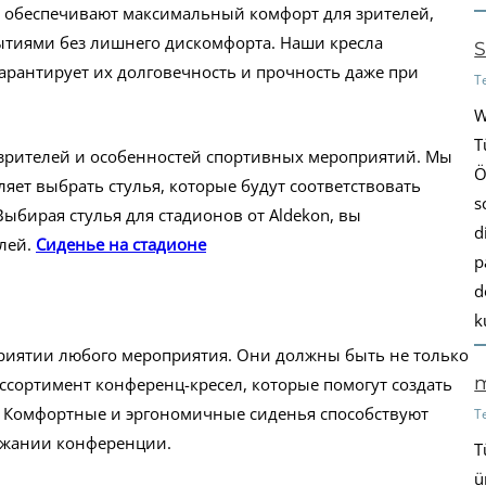
n, обеспечивают максимальный комфорт для зрителей,
бытиями без лишнего дискомфорта. Наши кресла
S
арантирует их долговечность и прочность даже при
T
W
T
й зрителей и особенностей спортивных мероприятий. Мы
Ö
яет выбрать стулья, которые будут соответствовать
s
бирая стулья для стадионов от Aldekon, вы
d
елей.
Сиденье на стадионе
p
d
k
риятии любого мероприятия. Они должны быть не только
m
сортимент конференц-кресел, которые помогут создать
 Комфортные и эргономичные сиденья способствуют
T
ержании конференции.
T
ü