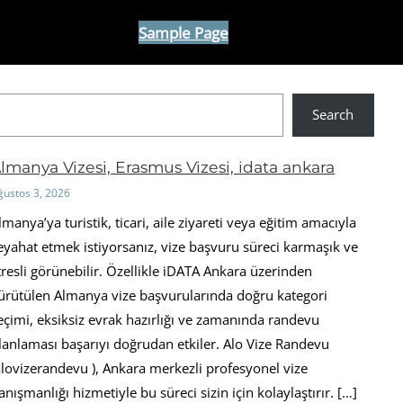
Sample Page
Search
lmanya Vizesi, Erasmus Vizesi, idata ankara
ğustos 3, 2026
lmanya’ya turistik, ticari, aile ziyareti veya eğitim amacıyla
eyahat etmek istiyorsanız, vize başvuru süreci karmaşık ve
tresli görünebilir. Özellikle iDATA Ankara üzerinden
ürütülen Almanya vize başvurularında doğru kategori
eçimi, eksiksiz evrak hazırlığı ve zamanında randevu
lanlaması başarıyı doğrudan etkiler. Alo Vize Randevu
alovizerandevu ), Ankara merkezli profesyonel vize
anışmanlığı hizmetiyle bu süreci sizin için kolaylaştırır. […]