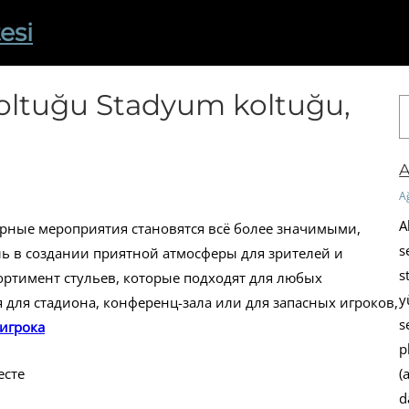
esi
koltuğu Stadyum koltuğu,
A
r
a
A
A
A
урные мероприятия становятся всё более значимыми,
s
ь в создании приятной атмосферы для зрителей и
s
ортимент стульев, которые подходят для любых
y
 для стадиона, конференц-зала или для запасных игроков,
s
 игрока
p
(
есте
d