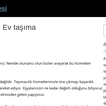
esi
, Ev taşıma
A
r
a
A
A
A
liriz. Nerede olursanız olun bizleri arayarak bu hizmetten
s
s
y
değildir. Taşımacılık hizmetlerimizle öne çıkmayı başardık.
s
reket ediyor. Eşyalarınızın ne kadar değerli olduğunu biliyoruz.
p
 elimizden geleni yapıyoruz.
(
d