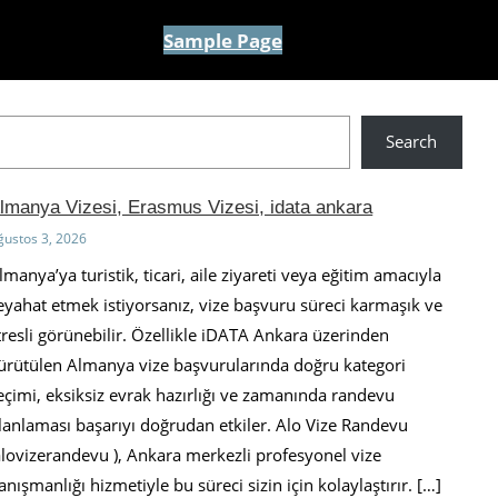
Sample Page
Search
lmanya Vizesi, Erasmus Vizesi, idata ankara
ğustos 3, 2026
lmanya’ya turistik, ticari, aile ziyareti veya eğitim amacıyla
eyahat etmek istiyorsanız, vize başvuru süreci karmaşık ve
tresli görünebilir. Özellikle iDATA Ankara üzerinden
ürütülen Almanya vize başvurularında doğru kategori
eçimi, eksiksiz evrak hazırlığı ve zamanında randevu
lanlaması başarıyı doğrudan etkiler. Alo Vize Randevu
alovizerandevu ), Ankara merkezli profesyonel vize
anışmanlığı hizmetiyle bu süreci sizin için kolaylaştırır. […]