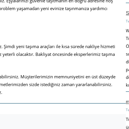
niz. Eşyalarınızı güvenle taşıtmanın en doğru adresine hoş
ir problem yaşamadan yeni evinize taşınmanıza yardımcı
S
T
W
T
Ö
Şimdi yeni taşıma araçları ile kısa sürede nakliye hizmeti
s
z yeterli olacaktır. Bakliyat öncesinde eksperlerimiz taşıma
d
p
ilirsiniz. Müşterilerimizin memnuniyetini en üst düzeyde
d
etlerimizden sizde istediğiniz zaman yararlanabilirsiniz.
k
z.
m
T
T
ü