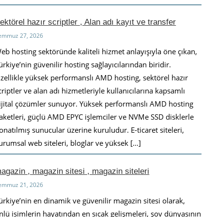
ektörel hazır scriptler , Alan adı kayıt ve transfer
emmuz 27, 2026
eb hosting sektöründe kaliteli hizmet anlayışıyla öne çıkan,
ürkiye’nin güvenilir hosting sağlayıcılarından biridir.
zellikle yüksek performanslı AMD hosting, sektörel hazır
criptler ve alan adı hizmetleriyle kullanıcılarına kapsamlı
ijital çözümler sunuyor. Yüksek performanslı AMD hosting
aketleri, güçlü AMD EPYC işlemciler ve NVMe SSD disklerle
onatılmış sunucular üzerine kuruludur. E-ticaret siteleri,
urumsal web siteleri, bloglar ve yüksek […]
agazin , magazin sitesi , magazin siteleri
emmuz 21, 2026
ürkiye’nin en dinamik ve güvenilir magazin sitesi olarak,
nlü isimlerin hayatından en sıcak gelişmeleri, şov dünyasının