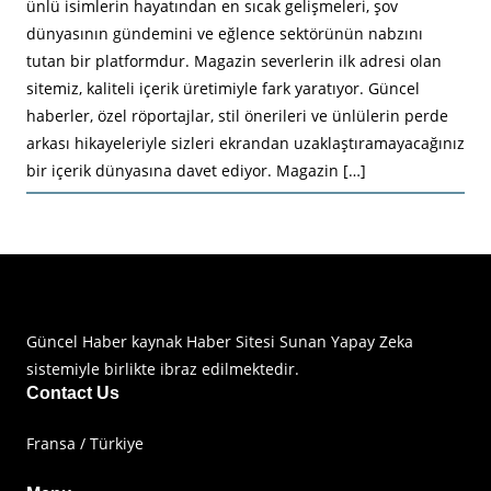
ünlü isimlerin hayatından en sıcak gelişmeleri, şov
dünyasının gündemini ve eğlence sektörünün nabzını
tutan bir platformdur. Magazin severlerin ilk adresi olan
sitemiz, kaliteli içerik üretimiyle fark yaratıyor. Güncel
haberler, özel röportajlar, stil önerileri ve ünlülerin perde
arkası hikayeleriyle sizleri ekrandan uzaklaştıramayacağınız
bir içerik dünyasına davet ediyor. Magazin […]
Haberimiz Olay Güncel Haber Sitesi
Güncel Haber kaynak Haber Sitesi Sunan Yapay Zeka
sistemiyle birlikte ibraz edilmektedir.
Contact Us
Fransa / Türkiye