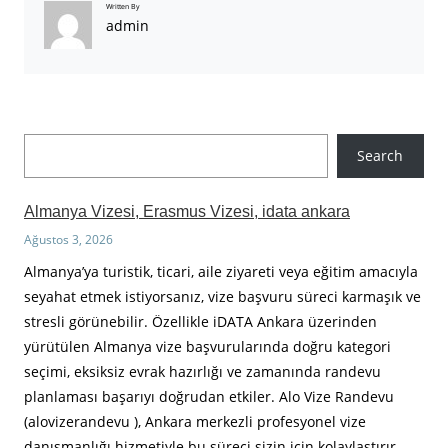
Written By
admin
A
Search
r
a
Almanya Vizesi, Erasmus Vizesi, idata ankara
Ağustos 3, 2026
Almanya’ya turistik, ticari, aile ziyareti veya eğitim amacıyla
seyahat etmek istiyorsanız, vize başvuru süreci karmaşık ve
stresli görünebilir. Özellikle iDATA Ankara üzerinden
yürütülen Almanya vize başvurularında doğru kategori
seçimi, eksiksiz evrak hazırlığı ve zamanında randevu
planlaması başarıyı doğrudan etkiler. Alo Vize Randevu
(alovizerandevu ), Ankara merkezli profesyonel vize
danışmanlığı hizmetiyle bu süreci sizin için kolaylaştırır.