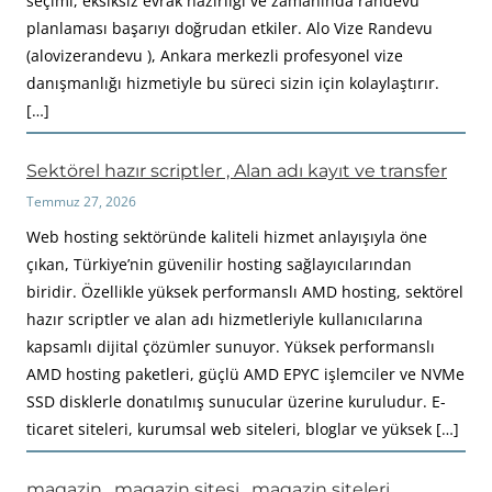
seçimi, eksiksiz evrak hazırlığı ve zamanında randevu
planlaması başarıyı doğrudan etkiler. Alo Vize Randevu
(alovizerandevu ), Ankara merkezli profesyonel vize
danışmanlığı hizmetiyle bu süreci sizin için kolaylaştırır.
[…]
Sektörel hazır scriptler , Alan adı kayıt ve transfer
Temmuz 27, 2026
Web hosting sektöründe kaliteli hizmet anlayışıyla öne
çıkan, Türkiye’nin güvenilir hosting sağlayıcılarından
biridir. Özellikle yüksek performanslı AMD hosting, sektörel
hazır scriptler ve alan adı hizmetleriyle kullanıcılarına
kapsamlı dijital çözümler sunuyor. Yüksek performanslı
AMD hosting paketleri, güçlü AMD EPYC işlemciler ve NVMe
SSD disklerle donatılmış sunucular üzerine kuruludur. E-
ticaret siteleri, kurumsal web siteleri, bloglar ve yüksek […]
magazin , magazin sitesi , magazin siteleri