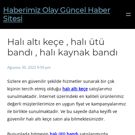
İçeriğe
Haberimiz Olay Güncel Haber
geç
Sitesi
Halı altı keçe , halı ütü
bandı , halı kaynak bandı
Ağustos 30, 2022 9:59 pm
Sizlere en güvenilir şekilde hizmetler sunarak bir çok
kişinin tercih etmiş olduğu
halı altı keçe
satışlarımız
sunulmaktadir. İnternet üzerindeki en kaliteli ürünlerimiz
değerli müşterilerimize en uygun fiyat ve kampanyalarımız
ile birlikte sunulmaktadir. Ve bu sayede daha keyifli ve
güvenilir halı altı keçe satın ala bilmektesinizdir.
Bununlada bitmeyip
halı ütü bandı
satışlarımızda