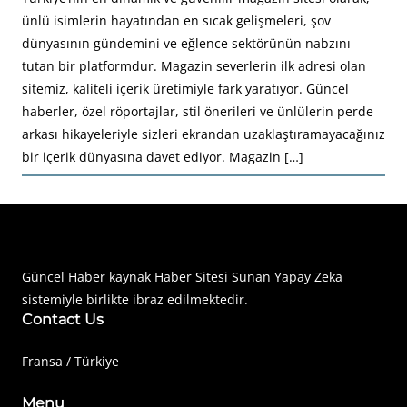
ünlü isimlerin hayatından en sıcak gelişmeleri, şov
dünyasının gündemini ve eğlence sektörünün nabzını
tutan bir platformdur. Magazin severlerin ilk adresi olan
sitemiz, kaliteli içerik üretimiyle fark yaratıyor. Güncel
haberler, özel röportajlar, stil önerileri ve ünlülerin perde
arkası hikayeleriyle sizleri ekrandan uzaklaştıramayacağınız
bir içerik dünyasına davet ediyor. Magazin […]
Haberimiz Olay Güncel Haber Sitesi
Güncel Haber kaynak Haber Sitesi Sunan Yapay Zeka
sistemiyle birlikte ibraz edilmektedir.
Contact Us
Fransa / Türkiye
Menu