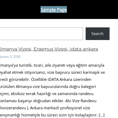
Sample Page
Search
lmanya Vizesi, Erasmus Vizesi, idata ankara
ğustos 3, 2026
lmanya’ya turistik, ticari, aile ziyareti veya eğitim amacıyla
eyahat etmek istiyorsanız, vize başvuru süreci karmaşık ve
tresli görünebilir. Özellikle iDATA Ankara üzerinden
ürütülen Almanya vize başvurularında doğru kategori
eçimi, eksiksiz evrak hazırlığı ve zamanında randevu
lanlaması başarıyı doğrudan etkiler. Alo Vize Randevu
alovizerandevu ), Ankara merkezli profesyonel vize
anışmanlığı hizmetiyle bu süreci sizin için kolaylaştırır. […]