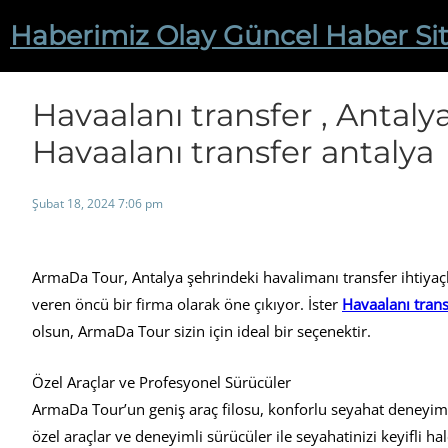
İçeriğe
Haberimiz Olay Güncel Haber Sit
geç
Havaalanı transfer , Antalya
Havaalanı transfer antalya
Şubat 18, 2024 7:06 pm
ArmaDa Tour, Antalya şehrindeki havalimanı transfer ihtiyaçla
veren öncü bir firma olarak öne çıkıyor. İster
Havaalanı trans
olsun, ArmaDa Tour sizin için ideal bir seçenektir.
Özel Araçlar ve Profesyonel Sürücüler
ArmaDa Tour’un geniş araç filosu, konforlu seyahat deneyimi
özel araçlar ve deneyimli sürücüler ile seyahatinizi keyifli hale