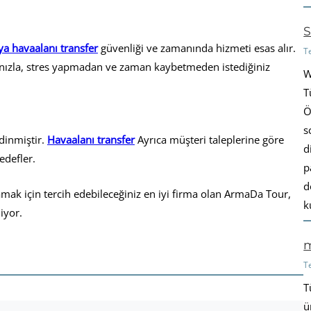
S
ya havaalanı transfer
güvenliği ve zamanında hizmeti esas alır.
T
cınızla, stres yapmadan ve zaman kaybetmeden istediğiniz
W
T
Ö
s
dinmiştir.
Havaalanı transfer
Ayrıca müşteri taleplerine göre
d
edefler.
p
d
lamak için tercih edebileceğiniz en iyi firma olan ArmaDa Tour,
k
iyor.
m
T
T
ü