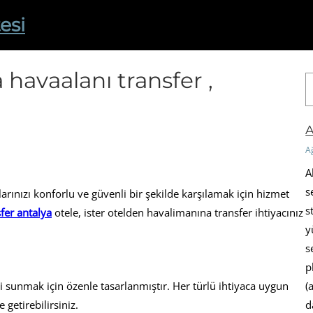
esi
 havaalanı transfer ,
A
r
a
A
A
A
s
rınızı konforlu ve güvenli bir şekilde karşılamak için hizmet
s
fer antalya
otele, ister otelden havalimanına transfer ihtiyacınız
y
s
p
(
 sunmak için özenle tasarlanmıştır. Her türlü ihtiyaca uygun
d
 getirebilirsiniz.