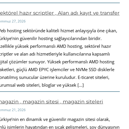
ektörel hazır scriptler , Alan adı kayıt ve transfer
emmuz 27, 2026
eb hosting sektöründe kaliteli hizmet anlayışıyla öne çıkan,
ürkiye’nin güvenilir hosting sağlayıcılarından biridir.
zellikle yüksek performanslı AMD hosting, sektörel hazır
criptler ve alan adı hizmetleriyle kullanıcılarına kapsamlı
ijital çözümler sunuyor. Yüksek performanslı AMD hosting
aketleri, güçlü AMD EPYC işlemciler ve NVMe SSD disklerle
onatılmış sunucular üzerine kuruludur. E-ticaret siteleri,
urumsal web siteleri, bloglar ve yüksek […]
agazin , magazin sitesi , magazin siteleri
emmuz 21, 2026
ürkiye’nin en dinamik ve güvenilir magazin sitesi olarak,
nlü isimlerin hayatından en sıcak gelişmeleri, şov dünyasının