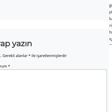
g
p
k
r
h
i
vap yazın
.
Gerekli alanlar
*
ile işaretlenmişlerdir
orum
*