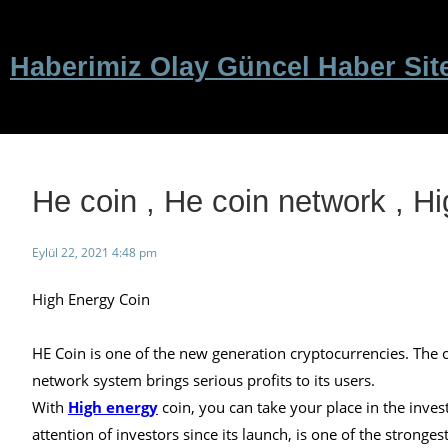
İçeriğe
geç
Haberimiz Olay Güncel Haber Sit
He coin , He coin network , H
Eylül 22, 2021 4:48 pm
High Energy Coin
HE Coin is one of the new generation cryptocurrencies. The 
network system brings serious profits to its users.
With
High energy
coin, you can take your place in the inve
attention of investors since its launch, is one of the strong