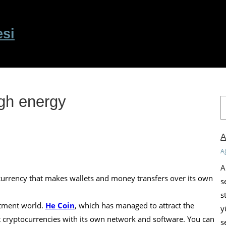
esi
igh energy
A
r
a
A
A
A
currency that makes wallets and money transfers over its own
s
s
stment world.
He Coin
, which has managed to attract the
y
est cryptocurrencies with its own network and software. You can
s