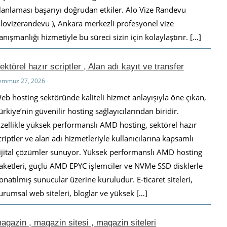
lanlaması başarıyı doğrudan etkiler. Alo Vize Randevu
alovizerandevu ), Ankara merkezli profesyonel vize
anışmanlığı hizmetiyle bu süreci sizin için kolaylaştırır. […]
ektörel hazır scriptler , Alan adı kayıt ve transfer
emmuz 27, 2026
eb hosting sektöründe kaliteli hizmet anlayışıyla öne çıkan,
ürkiye’nin güvenilir hosting sağlayıcılarından biridir.
zellikle yüksek performanslı AMD hosting, sektörel hazır
criptler ve alan adı hizmetleriyle kullanıcılarına kapsamlı
ijital çözümler sunuyor. Yüksek performanslı AMD hosting
aketleri, güçlü AMD EPYC işlemciler ve NVMe SSD disklerle
onatılmış sunucular üzerine kuruludur. E-ticaret siteleri,
urumsal web siteleri, bloglar ve yüksek […]
agazin , magazin sitesi , magazin siteleri