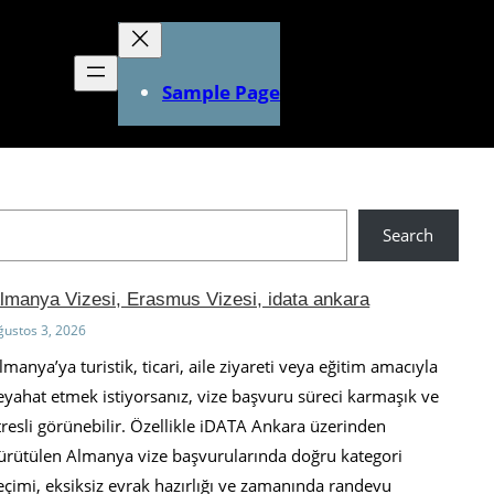
Sample Page
Search
lmanya Vizesi, Erasmus Vizesi, idata ankara
ğustos 3, 2026
lmanya’ya turistik, ticari, aile ziyareti veya eğitim amacıyla
eyahat etmek istiyorsanız, vize başvuru süreci karmaşık ve
tresli görünebilir. Özellikle iDATA Ankara üzerinden
ürütülen Almanya vize başvurularında doğru kategori
eçimi, eksiksiz evrak hazırlığı ve zamanında randevu