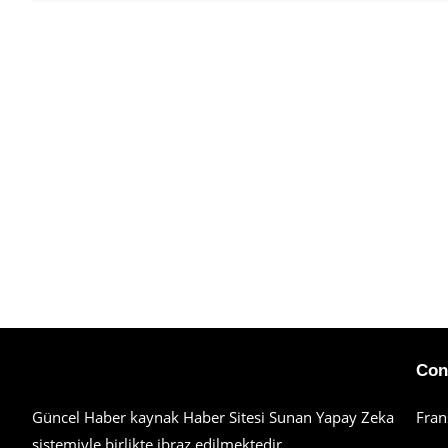
Haberimiz Olay Güncel Haber Sitesi
Con
Güncel Haber kaynak Haber Sitesi Sunan Yapay Zeka
Fran
sistemiyle birlikte ibraz edilmektedir.