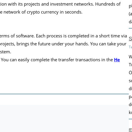
ntion with its projects and investment networks. Hundreds of
p
e network of crypto currency in seconds.
(
d
erms of software. Each process is completed in a short time via
S
projects, brings the future under your hands. You can take your
T
ystem.
W
 You can easily complete the transfer transactions in the
He
T
Ö
s
d
p
d
k
m