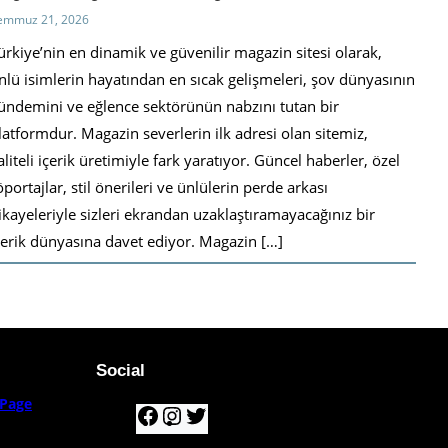
emmuz 21, 2026
ürkiye’nin en dinamik ve güvenilir magazin sitesi olarak,
nlü isimlerin hayatından en sıcak gelişmeleri, şov dünyasının
ündemini ve eğlence sektörünün nabzını tutan bir
latformdur. Magazin severlerin ilk adresi olan sitemiz,
aliteli içerik üretimiyle fark yaratıyor. Güncel haberler, özel
öportajlar, stil önerileri ve ünlülerin perde arkası
ikayeleriyle sizleri ekrandan uzaklaştıramayacağınız bir
çerik dünyasına davet ediyor. Magazin […]
Social
Page
F
I
T
a
n
w