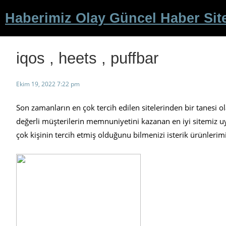
İçeriğe
Haberimiz Olay Güncel Haber Sit
geç
iqos , heets , puffbar
Ekim 19, 2022 7:22 pm
Son zamanların en çok tercih edilen sitelerinden bir tanesi ol
değerli müşterilerin memnuniyetini kazanan en iyi sitemiz uygu
çok kişinin tercih etmiş olduğunu bilmenizi isterik ürünlerim