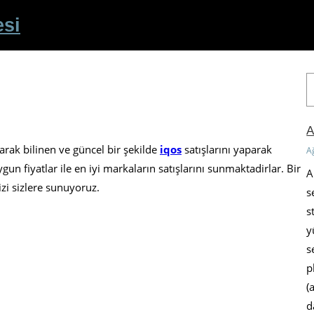
esi
A
r
a
A
arak bilinen ve güncel bir şekilde
iqos
satışlarını yaparak
A
n fiyatlar ile en iyi markaların satışlarını sunmaktadirlar. Bir
A
izi sizlere sunuyoruz.
s
s
y
s
p
(
d