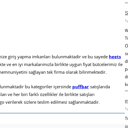
S
T
W
T
Ö
s
emize giriş yapma imkanları bulunmaktadir ve bu sayede
heets
d
te ve en iyi markalarımızla birlikte uygun fiyat bütcelerimiz ile
p
memnuniyetini sağlayan tek firma olarak bilinmektedir.
d
k
ulunmaktadir bu kategoriler içersinde
puffbar
satışlarıda
ve her biri farklı özellikler ile birlikte satışları
m
go verilerek sizlere teslim edilmesi sağlanmaktadir.
T
T
ü