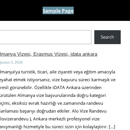
Sample Page
Search
lmanya Vizesi, Erasmus Vizesi, idata ankara
ğustos 3, 2026
lmanya’ya turistik, ticari, aile ziyareti veya eğitim amacıyla
eyahat etmek istiyorsanız, vize başvuru süreci karmaşık ve
tresli görünebilir. Özellikle iDATA Ankara üzerinden
ürütülen Almanya vize başvurularında doğru kategori
eçimi, eksiksiz evrak hazırlığı ve zamanında randevu
lanlaması başarıyı doğrudan etkiler. Alo Vize Randevu
alovizerandevu ), Ankara merkezli profesyonel vize
anışmanlığı hizmetiyle bu süreci sizin için kolaylaştırır. […]