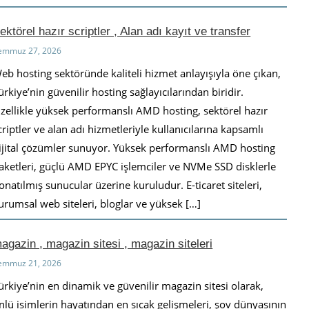
ektörel hazır scriptler , Alan adı kayıt ve transfer
emmuz 27, 2026
eb hosting sektöründe kaliteli hizmet anlayışıyla öne çıkan,
ürkiye’nin güvenilir hosting sağlayıcılarından biridir.
zellikle yüksek performanslı AMD hosting, sektörel hazır
criptler ve alan adı hizmetleriyle kullanıcılarına kapsamlı
ijital çözümler sunuyor. Yüksek performanslı AMD hosting
aketleri, güçlü AMD EPYC işlemciler ve NVMe SSD disklerle
onatılmış sunucular üzerine kuruludur. E-ticaret siteleri,
urumsal web siteleri, bloglar ve yüksek […]
agazin , magazin sitesi , magazin siteleri
emmuz 21, 2026
ürkiye’nin en dinamik ve güvenilir magazin sitesi olarak,
nlü isimlerin hayatından en sıcak gelişmeleri, şov dünyasının