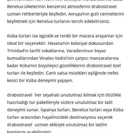
Benelux ülkelerinin benzersiz atmosferini drabostravel
uzman rehberleriyle keşfedin. Avrupa’nın gizli cennetlerini
keşfetmek için Benelux turlarını tercih edebilirsiniz.
Küba turları ise egzotik ve renkli bir macera arayanlar için
ideal bir seçenektir. Havana’nın kolonyal dokusundan
Trinidad’ın tarihî sokaklarına, Varadero’nun beyaz
kumsallarından Vinales Vadisi’nin çarpıcı manzaralarına
kadar Küba’nın büyüleyici güzelliklerini drabostravel özel
turları ile keşfedin. Canlı salsa müzikleri eşliğinde nefes
kesici bir Küba deneyimi yaşayın.
drabostravel her seyahati unutulmaz kılmak için titizlikle
hazırladığı tur paketleriyle sizlere unutulmaz bir tatil
deneyimi sunar. İspanya turları, Benelux turları veya Küba
turları arasından hayalinizdeki destinasyonu seçerek
drabostravel uzman ekibiyle unutulmaz bir tatilin
kapılarını açabilirsiniz.