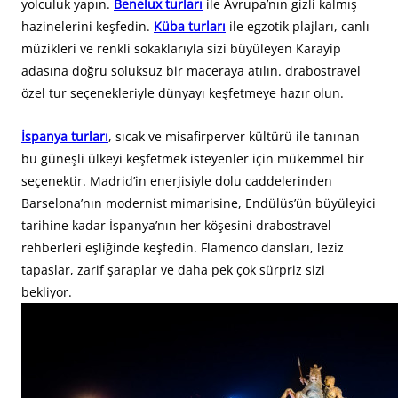
yolculuk yapın.
Benelux turları
ile Avrupa’nın gizli kalmış
hazinelerini keşfedin.
Küba turları
ile egzotik plajları, canlı
müzikleri ve renkli sokaklarıyla sizi büyüleyen Karayip
adasına doğru soluksuz bir maceraya atılın. drabostravel
özel tur seçenekleriyle dünyayı keşfetmeye hazır olun.
İspanya turları
, sıcak ve misafirperver kültürü ile tanınan
bu güneşli ülkeyi keşfetmek isteyenler için mükemmel bir
seçenektir. Madrid’in enerjisiyle dolu caddelerinden
Barselona’nın modernist mimarisine, Endülüs’ün büyüleyici
tarihine kadar İspanya’nın her köşesini drabostravel
rehberleri eşliğinde keşfedin. Flamenco dansları, leziz
tapaslar, zarif şaraplar ve daha pek çok sürpriz sizi
bekliyor.