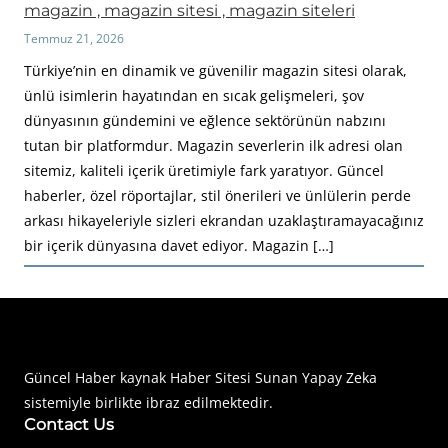
magazin , magazin sitesi , magazin siteleri
Temmuz 21, 2026
Türkiye’nin en dinamik ve güvenilir magazin sitesi olarak,
ünlü isimlerin hayatından en sıcak gelişmeleri, şov
dünyasının gündemini ve eğlence sektörünün nabzını
tutan bir platformdur. Magazin severlerin ilk adresi olan
sitemiz, kaliteli içerik üretimiyle fark yaratıyor. Güncel
haberler, özel röportajlar, stil önerileri ve ünlülerin perde
arkası hikayeleriyle sizleri ekrandan uzaklaştıramayacağınız
bir içerik dünyasına davet ediyor. Magazin […]
Haberimiz Olay Güncel Haber Sitesi
Güncel Haber kaynak Haber Sitesi Sunan Yapay Zeka
sistemiyle birlikte ibraz edilmektedir.
Contact Us