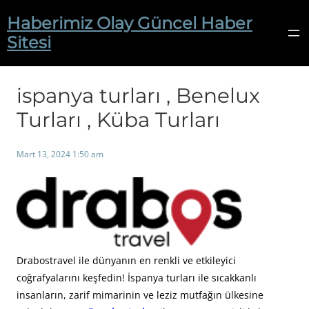
İçeriğe
Haberimiz Olay Güncel Haber
geç
Sitesi
ispanya turları , Benelux
Turları , Küba Turları
Mart 13, 2024 1:50 am
Drabostravel ile dünyanın en renkli ve etkileyici
coğrafyalarını keşfedin! İspanya turları ile sıcakkanlı
insanların, zarif mimarinin ve leziz mutfağın ülkesine