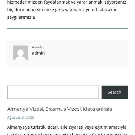
hizmetlerimizden faydalanmak ve yararlanmak istiyorsanız
hiç durmadan sitemize giriş yapmanız yeterli olacaktır
saygılarımızla
Written By
admin
A
Search
r
a
Almanya Vizesi, Erasmus Vizesi, idata ankara
Ağustos 3, 2026
Almanya’ya turistik, ticari, aile ziyareti veya eğitim amacıyla
seyahat etmek istiyorsanız, vize başvuru süreci karmaşık ve