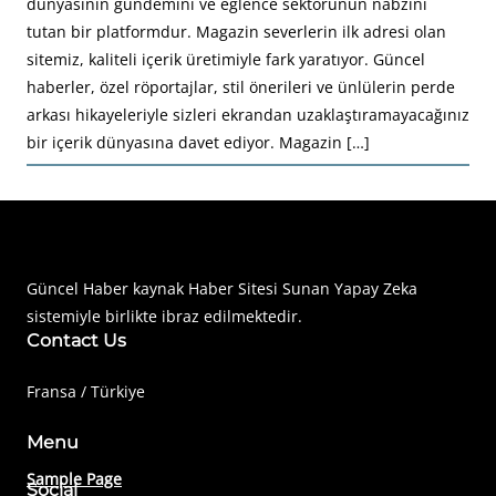
dünyasının gündemini ve eğlence sektörünün nabzını
tutan bir platformdur. Magazin severlerin ilk adresi olan
sitemiz, kaliteli içerik üretimiyle fark yaratıyor. Güncel
haberler, özel röportajlar, stil önerileri ve ünlülerin perde
arkası hikayeleriyle sizleri ekrandan uzaklaştıramayacağınız
bir içerik dünyasına davet ediyor. Magazin […]
Haberimiz Olay Güncel Haber Sitesi
Güncel Haber kaynak Haber Sitesi Sunan Yapay Zeka
sistemiyle birlikte ibraz edilmektedir.
Contact Us
Fransa / Türkiye
Menu
Sample Page
Social