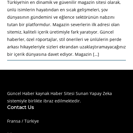
Türkiye’nin en dinamik ve güvenilir magazin sitesi olarak,
ünlü isimlerin hayatından en sıcak gelişmeleri, şov
dünyasının gündemini ve eğlence sektörünün nabzını
tutan bir platformdur. Magazin severlerin ilk adresi olan
sitemiz, kaliteli içerik üretimiyle fark yaratıyor. Güncel
haberler, özel röportajlar, stil önerileri ve ünlülerin perde
arkası hikayeleriyle sizleri ekrandan uzaklaştıramayacağınız
bir içerik dünyasına davet ediyor. Magazin […]
Haberimiz Olay Güncel Haber Sitesi
Güncel Haber kaynak Haber Sitesi Sunan Yapay Zeka
sistemiyle birlikte ibraz edilmektedir.
Contact Us
Fransa / Türkiye