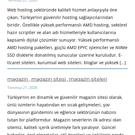
Temmuz 27, 2026
Web hosting sektöründe kaliteli hizmet anlayışıyla öne
çıkan, Türkiye’nin güvenilir hosting sağlayıcılarından
biridir. Özellikle yüksek performanslı AMD hosting, sektörel
hazır scriptler ve alan adı hizmetleriyle kullanıcılarına
kapsamlı dijital çözümler sunuyor. Yüksek performanslı
AMD hosting paketleri, güçlü AMD EPYC işlemciler ve NVMe
SSD disklerle donatılmış sunucular üzerine kuruludur. E-
ticaret siteleri, kurumsal web siteleri, bloglar ve yüksek […]
magazin , magazin sitesi , magazin siteleri
Temmuz 21, 2026
Türkiye’nin en dinamik ve güvenilir magazin sitesi olarak,
ünlü isimlerin hayatından en sıcak gelişmeleri, şov
dünyasının gündemini ve eğlence sektörünün nabzını
tutan bir platformdur. Magazin severlerin ilk adresi olan
sitemiz, kaliteli içerik üretimiyle fark yaratıyor. Güncel
haberler, özel röportajlar, stil önerileri ve ünlülerin perde