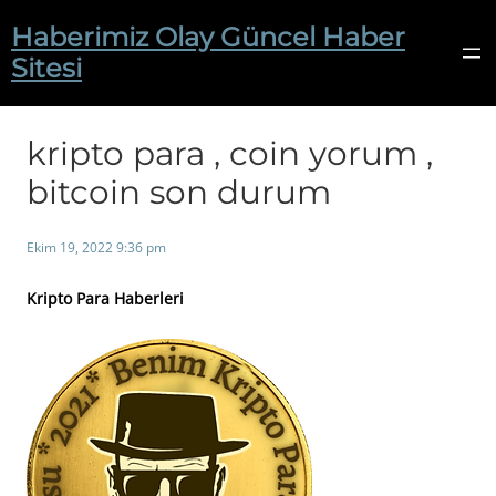
İçeriğe
Haberimiz Olay Güncel Haber
geç
Sitesi
kripto para , coin yorum ,
bitcoin son durum
Ekim 19, 2022 9:36 pm
Kripto Para Haberleri