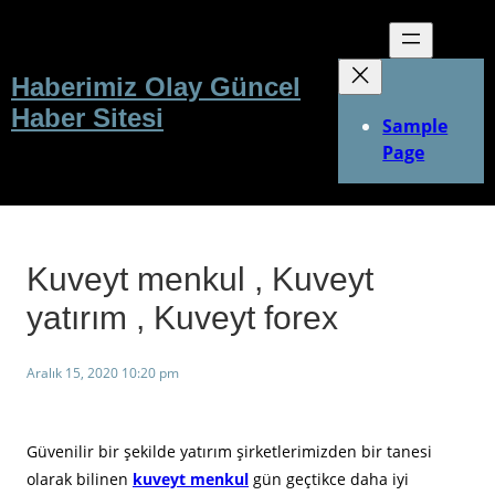
İçeriğe
geç
Haberimiz Olay Güncel
Haber Sitesi
Sample
Page
Kuveyt menkul , Kuveyt
yatırım , Kuveyt forex
Aralık 15, 2020 10:20 pm
Güvenilir bir şekilde yatırım şirketlerimizden bir tanesi
olarak bilinen
kuveyt menkul
gün geçtikce daha iyi