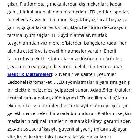
çıkar. Platformda, iç mekanlardan dış mekanlara kadar
geniş bir kullanım alanına hitap eden LED şeritler, spotlar,
paneller ve avizeler bulunur. Soğuk beyaz, sıcak beyaz ve
gün ışığı gibi farklı renk sıcaklıkları, her türlü dekorasyon
tarzına uyum sağlar. LED aydınlatmalar, mutfak
tezgahlarından vitrinlere, ofislerden bahçelere kadar her
alanda estetik ve işlevsel bir atmosfer yaratır. Enerji
tasarrufuyla elektrik faturalarınızı düşüren bu ürünler,
çevre dostu yapısıyla da sürdürülebilir bir tercih sunar.
Elektrik Malzemeleri
: Güvenilir ve Kaliteli Çözümler
Ledzonelektromarket. , LED aydınlatmaların yanı sıra geniş
bir elektrik malzemesi yelpazesi sunar. Adaptörler, trafolar,
kontrol kumandaları, alüminyum LED profiller ve bağlantı
ekipmanları gibi ürünler, her türlü aydınlatma projesi için
gerekli malzemeleri bir arada bulundurur. Platform, seçkin
markaların orijinal ürünlerini sunarak kaliteyi garanti eder.
256-bit SSL sertifikasıyla güvenli alışveriş imkanı sağlayan
site, kredi kartına taksit avantajlarıyla da kullanıcı