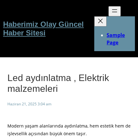
İçeriğe
geç
Haberimiz Olay Güncel
Haber Sitesi
Sample
Page
Led aydınlatma , Elektrik
malzemeleri
Haziran 21, 2025 3:04 am
Modern yaşam alanlarında aydınlatma, hem estetik hem de
işlevsellik açısından büyük önem taşır.