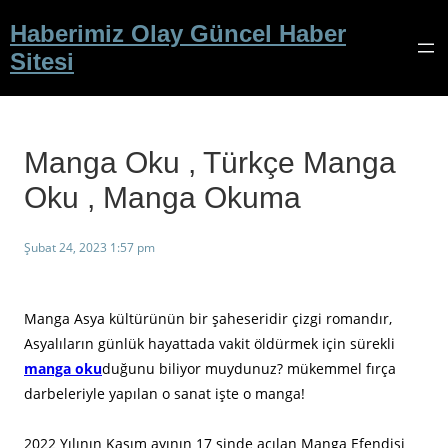
İçeriğe
Haberimiz Olay Güncel Haber
geç
Sitesi
Manga Oku , Türkçe Manga
Oku , Manga Okuma
Şubat 24, 2023 1:57 pm
Manga Asya kültürünün bir şaheseridir çizgi romandır,
Asyalıların günlük hayattada vakit öldürmek için sürekli
manga oku
duğunu biliyor muydunuz? mükemmel fırça
darbeleriyle yapılan o sanat işte o manga!
2022 Yılının Kasım ayının 17 sinde açılan Manga Efendisi