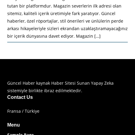
tutan bir platformdur. Magazin severlerin ilk adresi olan
sitemiz, kaliteli içerik üretimiyle fark yaratıyor. Güncel
haberler, özel röportajlar, stil önerileri ve ünlülerin perde
arkası hikayeleriyle sizleri ekrandan uzaklaştıramayacağınız
bir içerik dünyasına davet ediyor. Magazin […]
Haberimiz Olay Güncel Haber Sitesi
Güncel Haber kaynak Haber Sitesi Sunan Yapay Zeka
sistemiyle birlikte ibraz edilmektedir.
Contact Us
Fransa / Türkiye
Menu
Sample Page