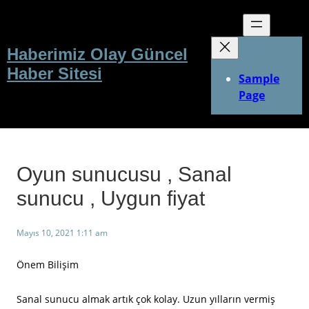
İçeriğe
geç
Haberimiz Olay Güncel
Haber Sitesi
Sample
Page
Oyun sunucusu , Sanal
sunucu , Uygun fiyat
Mayıs 10, 2021 1:11 am
Önem Bilişim
Sanal sunucu almak artık çok kolay. Uzun yılların vermiş