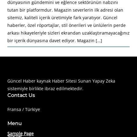
dünyasının gündemini ve eğlence sektörünün nabzını
tutan bir platformdur. Magazin severlerin ilk adresi olan
sitemiz, kaliteli içerik üretimiyle fark yaratıyor. Güncel
haberler, özel röportajlar, stil önerileri ve ünlülerin perde
arkası hikayeleriyle sizleri ekrandan uzaklaştıramayacağınız
bir içerik dünyasına davet ediyor. Magazin […]
Haberimiz Olay Güncel Haber Sitesi
Güncel Haber kaynak Haber Sitesi Sunan Yapay Zeka
sistemiyle birlikte ibraz edilmektedir.
Contact Us
Fransa / Türkiye
Menu
Sample Page
Social