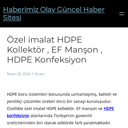
İçeriğe
Haberimiz Olay Güncel Haber
geç
Sitesi
Özel imalat HDPE
Kollektör , EF Manşon ,
HDPE Konfeksiyon
Nisan 28, 2026 1:16 am
HDPE boru sistemleri konusunda uzmanlaşmış, kaliteli ve
yenilikçi çözümler üreten öncü bir sanayi kuruluşudur.
Özellikle özel imalat HDPE kollektör, EF manşon ve
HDPE
konfeksiyon
alanlarında Türkiye’nin güvenilir
üreticilerinden biri olarak sektörde fark yaratmaktadır.