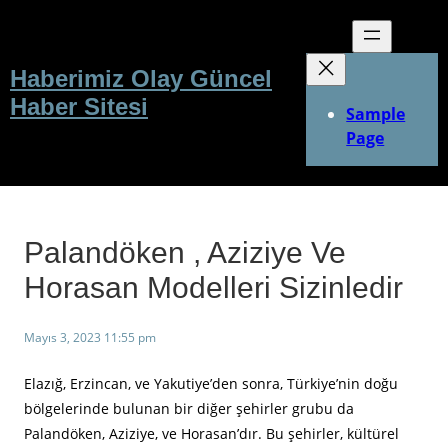
İçeriğe
geç
Haberimiz Olay Güncel
Haber Sitesi
Sample
Page
Palandöken , Aziziye Ve
Horasan Modelleri Sizinledir
Mayıs 3, 2023 11:55 pm
Elazığ, Erzincan, ve Yakutiye’den sonra, Türkiye’nin doğu
bölgelerinde bulunan bir diğer şehirler grubu da
Palandöken, Aziziye, ve Horasan’dır. Bu şehirler, kültürel