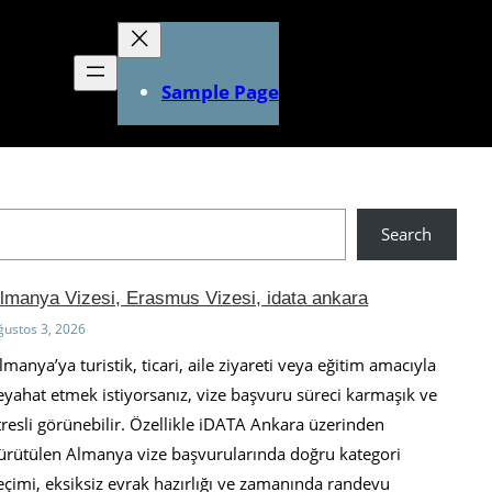
Sample Page
Search
lmanya Vizesi, Erasmus Vizesi, idata ankara
ğustos 3, 2026
lmanya’ya turistik, ticari, aile ziyareti veya eğitim amacıyla
eyahat etmek istiyorsanız, vize başvuru süreci karmaşık ve
tresli görünebilir. Özellikle iDATA Ankara üzerinden
ürütülen Almanya vize başvurularında doğru kategori
eçimi, eksiksiz evrak hazırlığı ve zamanında randevu