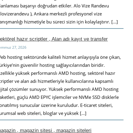
lanlaması başarıyı doğrudan etkiler. Alo Vize Randevu
alovizerandevu ), Ankara merkezli profesyonel vize
anışmanlığı hizmetiyle bu süreci sizin için kolaylaştırır. […]
ektörel hazır scriptler , Alan adı kayıt ve transfer
emmuz 27, 2026
eb hosting sektöründe kaliteli hizmet anlayışıyla öne çıkan,
ürkiye’nin güvenilir hosting sağlayıcılarından biridir.
zellikle yüksek performanslı AMD hosting, sektörel hazır
criptler ve alan adı hizmetleriyle kullanıcılarına kapsamlı
ijital çözümler sunuyor. Yüksek performanslı AMD hosting
aketleri, güçlü AMD EPYC işlemciler ve NVMe SSD disklerle
onatılmış sunucular üzerine kuruludur. E-ticaret siteleri,
urumsal web siteleri, bloglar ve yüksek […]
agazin , magazin sitesi , magazin siteleri