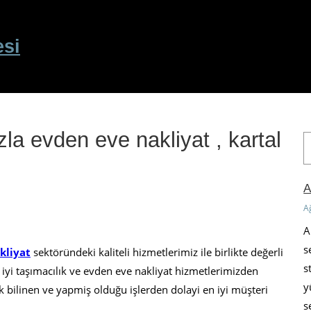
esi
zla evden eve nakliyat , kartal
A
r
a
A
A
A
s
kliyat
sektöründeki kaliteli hizmetlerimiz ile birlikte değerli
s
iyi taşımacılık ve evden eve nakliyat hizmetlerimizden
y
bilinen ve yapmiş olduğu işlerden dolayi en iyi müşteri
s