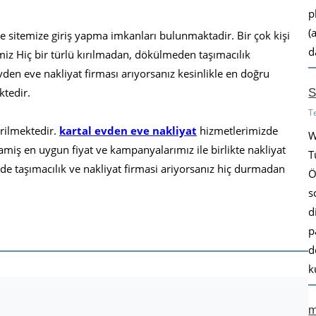
p
(
e sitemize giriş yapma imkanları bulunmaktadir. Bir çok kişi
d
iz Hiç bir türlü kırılmadan, dökülmeden taşımacılık
vden eve nakliyat firması arıyorsanız kesinlikle en doğru
ktedir.
S
T
rilmektedir.
kartal evden eve nakliyat
hizmetlerimizde
W
miş en uygun fiyat ve kampanyalarımız ile birlikte nakliyat
T
ilde taşımacılık ve nakliyat firmasi ariyorsanız hiç durmadan
Ö
s
d
p
d
k
m