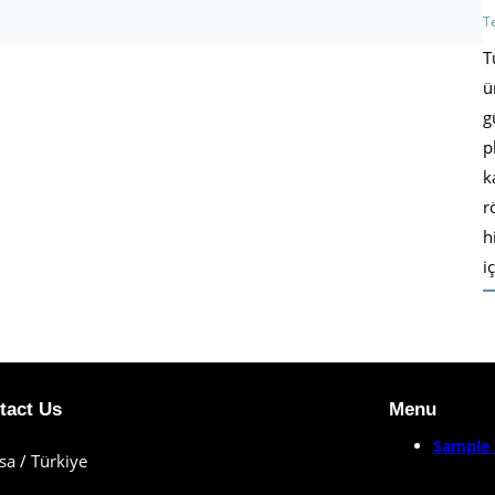
T
T
ü
g
p
k
r
h
i
tact Us
Menu
Sample 
sa / Türkiye