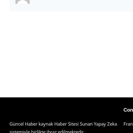
Haberimiz Olay Güncel Haber Sitesi
Con
Güncel Haber kaynak Haber Sitesi Sunan Yapay Zeka
Fran
sistemiyle birlikte ibraz edilmektedir.