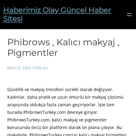
İçeriğe
Haberimiz Olay Güncel Haber
geç
Sitesi
Phibrows , Kalıcı makyaj ,
Pigmentler
Ekim 25, 2023 12:56 am
Güzellik ve makyaj trendleri sürekli olarak değişiyor.
Kadınlar, daha pratik ve uzun ömürlü bir makyaj çözümü
arayışında oldukça fazla zaman geçiriyorlar. İşte tam
burada PhibrowsTurkey.com devreye giriyor.
PhibrowsTurkey.com, kalıcı makyaj ve pigmentler
konusunda öncü bir platform olarak ön plana çıkıyor. Bu
makalede, PhibrowsTurkey.com’un kalıcı makyaj hizmetleri