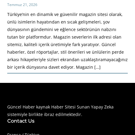
Temmuz 21, 2026
Türkiye’nin en dinamik ve güvenilir magazin sitesi olarak,
ünlü isimlerin hayatından en sıcak gelişmeleri, şov
dünyasının gündemini ve eğlence sektörünün nabzını
tutan bir platformdur. Magazin severlerin ilk adresi olan
sitemiz, kaliteli içerik üretimiyle fark yaratıyor. Güncel
haberler, özel röportajlar, stil önerileri ve ünlülerin perde
arkası hikayeleriyle sizleri ekrandan uzaklaştıramayacağınız
bir içerik dünyasına davet ediyor. Magazin […]
Haberimiz Olay Güncel Haber Sitesi
Güncel Haber kaynak Haber Sitesi Sunan Yapay Zeka
sistemiyle birlikte ibraz edilmektedir.
Contact Us
Fransa / Türkiye