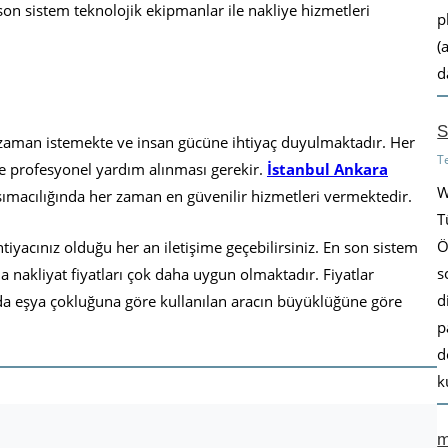
son sistem teknolojik ekipmanlar ile nakliye hizmetleri
p
(
d
S
a zaman istemekte ve insan gücüne ihtiyaç duyulmaktadır. Her
T
kle profesyonel yardım alınması gerekir.
İstanbul Ankara
W
şımacılığında her zaman en güvenilir hizmetleri vermektedir.
T
Ö
ihtiyacınız olduğu her an iletişime geçebilirsiniz. En son sistem
s
nakliyat fiyatları çok daha uygun olmaktadır. Fiyatlar
d
 da eşya çokluğuna göre kullanılan aracın büyüklüğüne göre
p
d
k
m