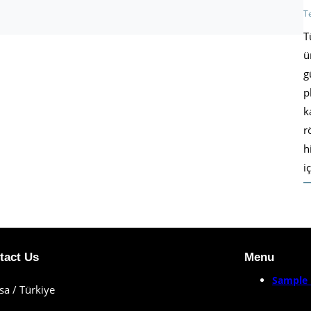
T
T
ü
g
p
k
r
h
i
tact Us
Menu
Sample 
sa / Türkiye