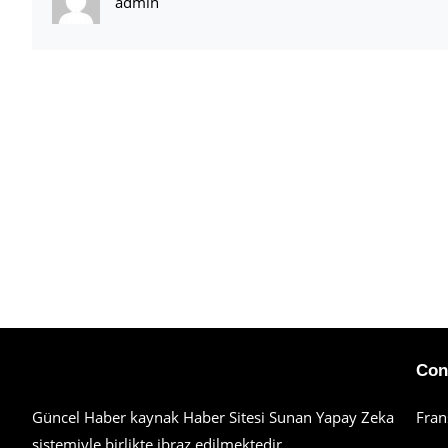
admin
Haberimiz Olay Güncel Haber Sitesi
Con
Güncel Haber kaynak Haber Sitesi Sunan Yapay Zeka
Fran
sistemiyle birlikte ibraz edilmektedir.