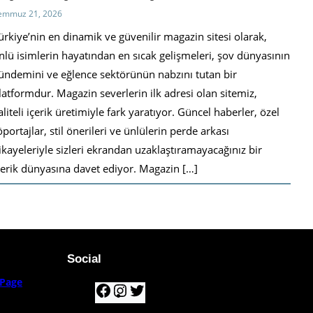
emmuz 21, 2026
ürkiye’nin en dinamik ve güvenilir magazin sitesi olarak,
nlü isimlerin hayatından en sıcak gelişmeleri, şov dünyasının
ündemini ve eğlence sektörünün nabzını tutan bir
latformdur. Magazin severlerin ilk adresi olan sitemiz,
aliteli içerik üretimiyle fark yaratıyor. Güncel haberler, özel
öportajlar, stil önerileri ve ünlülerin perde arkası
ikayeleriyle sizleri ekrandan uzaklaştıramayacağınız bir
çerik dünyasına davet ediyor. Magazin […]
Social
Page
F
I
T
a
n
w