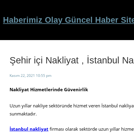
İçeriğe
geç
Haberimiz Olay Güncel Haber Sit
Şehir içi Nakliyat , İstanbul N
Kasım 22, 2021 10:55 pm
Nakliyat Hizmetlerinde Güvenirlik
Uzun yıllar nakliye sektöründe hizmet veren İstanbul nakliyat
sunmaktadır.
İstanbul nakliyat
firması olarak sektörde uzun yıllar hizm