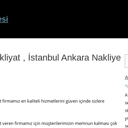
esi
akliyat , İstanbul Ankara Nakliye
A
r
a
A
A
A
 firmamız en kaliteli hizmetlerini güven içinde sizlere
s
s
y
et veren firmamız için müşterilerimizin memnun kalması çok
s