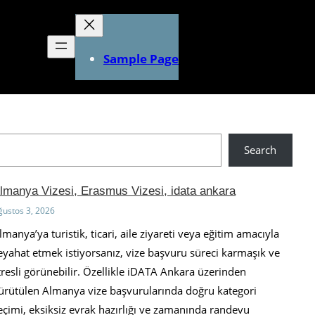
Sample Page
Search
lmanya Vizesi, Erasmus Vizesi, idata ankara
ğustos 3, 2026
lmanya’ya turistik, ticari, aile ziyareti veya eğitim amacıyla
eyahat etmek istiyorsanız, vize başvuru süreci karmaşık ve
tresli görünebilir. Özellikle iDATA Ankara üzerinden
ürütülen Almanya vize başvurularında doğru kategori
eçimi, eksiksiz evrak hazırlığı ve zamanında randevu