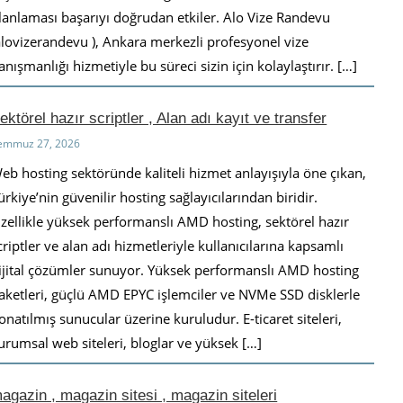
lanlaması başarıyı doğrudan etkiler. Alo Vize Randevu
alovizerandevu ), Ankara merkezli profesyonel vize
anışmanlığı hizmetiyle bu süreci sizin için kolaylaştırır. […]
ektörel hazır scriptler , Alan adı kayıt ve transfer
emmuz 27, 2026
eb hosting sektöründe kaliteli hizmet anlayışıyla öne çıkan,
ürkiye’nin güvenilir hosting sağlayıcılarından biridir.
zellikle yüksek performanslı AMD hosting, sektörel hazır
criptler ve alan adı hizmetleriyle kullanıcılarına kapsamlı
ijital çözümler sunuyor. Yüksek performanslı AMD hosting
aketleri, güçlü AMD EPYC işlemciler ve NVMe SSD disklerle
onatılmış sunucular üzerine kuruludur. E-ticaret siteleri,
urumsal web siteleri, bloglar ve yüksek […]
agazin , magazin sitesi , magazin siteleri