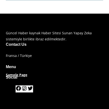
Haberimiz Olay Güncel Haber Sitesi
Güncel Haber kaynak Haber Sitesi Sunan Yapay Zeka
sistemiyle birlikte ibraz edilmektedir.
Contact Us
Fransa / Türkiye
Menu
Sample Page
Social
F
I
T
a
n
w
c
s
i
e
t
t
b
a
t