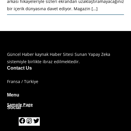
arkası hikayeleriyle sizleri ekrandan uzaklaştıramayacağınız
bir içerik dünyasına davet ediyor. Magazin […]
Haberimiz Olay Güncel Haber Sitesi
Güncel Haber kaynak Haber Sitesi Sunan Yapay Zeka
sistemiyle birlikte ibraz edilmektedir.
Contact Us
Fransa / Türkiye
Menu
Sample Page
Social
F
I
T
a
n
w