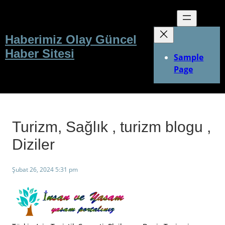
İçeriğe
geç
Haberimiz Olay Güncel
Haber Sitesi
Sample
Page
Turizm, Sağlık , turizm blogu ,
Diziler
Şubat 26, 2024 5:31 pm