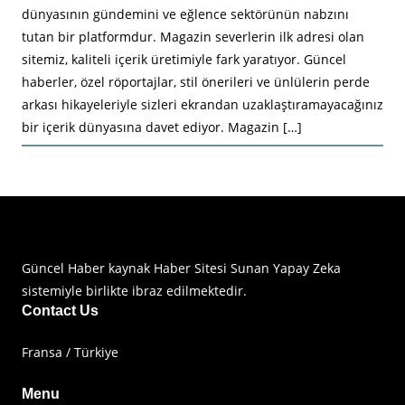
dünyasının gündemini ve eğlence sektörünün nabzını
tutan bir platformdur. Magazin severlerin ilk adresi olan
sitemiz, kaliteli içerik üretimiyle fark yaratıyor. Güncel
haberler, özel röportajlar, stil önerileri ve ünlülerin perde
arkası hikayeleriyle sizleri ekrandan uzaklaştıramayacağınız
bir içerik dünyasına davet ediyor. Magazin […]
Haberimiz Olay Güncel Haber Sitesi
Güncel Haber kaynak Haber Sitesi Sunan Yapay Zeka
sistemiyle birlikte ibraz edilmektedir.
Contact Us
Fransa / Türkiye
Menu