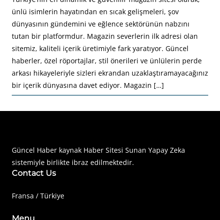
ünlü isimlerin hayatından en sıcak gelişmeleri, şov
dünyasının gündemini ve eğlence sektörünün nabzını
tutan bir platformdur. Magazin severlerin ilk adresi olan
sitemiz, kaliteli içerik üretimiyle fark yaratıyor. Güncel
haberler, özel röportajlar, stil önerileri ve ünlülerin perde
arkası hikayeleriyle sizleri ekrandan uzaklaştıramayacağınız
bir içerik dünyasına davet ediyor. Magazin […]
Haberimiz Olay Güncel Haber Sitesi
Güncel Haber kaynak Haber Sitesi Sunan Yapay Zeka
sistemiyle birlikte ibraz edilmektedir.
Contact Us
Fransa / Türkiye
Menu