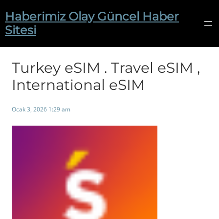
İçeriğe
Haberimiz Olay Güncel Haber
geç
Sitesi
Turkey eSIM . Travel eSIM ,
International eSIM
Ocak 3, 2026 1:29 am