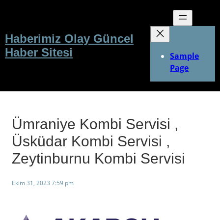
İçeriğe
geç
Haberimiz Olay Güncel
Haber Sitesi
Sample
Page
Ümraniye Kombi Servisi ,
Üsküdar Kombi Servisi ,
Zeytinburnu Kombi Servisi
Ekim 31, 2023 7:59 pm