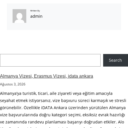
Written By
admin
A
Search
r
a
Almanya Vizesi, Erasmus Vizesi, idata ankara
Ağustos 3, 2026
Almanya’ya turistik, ticari, aile ziyareti veya eğitim amacıyla
seyahat etmek istiyorsanız, vize başvuru süreci karmaşık ve stresli
görünebilir. Özellikle iDATA Ankara üzerinden yürütülen Almanya
vize başvurularında doğru kategori seçimi, eksiksiz evrak hazırlığı
ve zamanında randevu planlaması başarıyı doğrudan etkiler. Alo