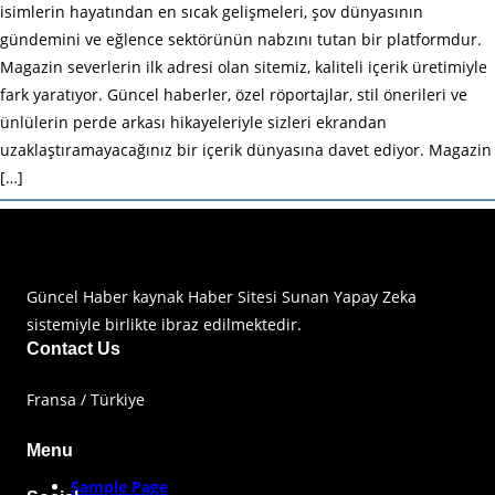
isimlerin hayatından en sıcak gelişmeleri, şov dünyasının
gündemini ve eğlence sektörünün nabzını tutan bir platformdur.
Magazin severlerin ilk adresi olan sitemiz, kaliteli içerik üretimiyle
fark yaratıyor. Güncel haberler, özel röportajlar, stil önerileri ve
ünlülerin perde arkası hikayeleriyle sizleri ekrandan
uzaklaştıramayacağınız bir içerik dünyasına davet ediyor. Magazin
[…]
Haberimiz Olay Güncel Haber Sitesi
Güncel Haber kaynak Haber Sitesi Sunan Yapay Zeka
sistemiyle birlikte ibraz edilmektedir.
Contact Us
Fransa / Türkiye
Menu
Sample Page