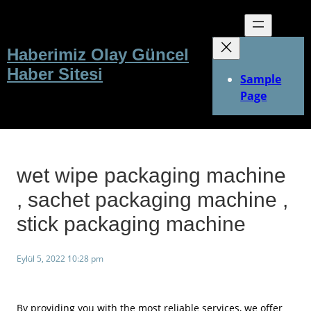
İçeriğe
geç
Haberimiz Olay Güncel
Haber Sitesi
Sample
Page
wet wipe packaging machine
, sachet packaging machine ,
stick packaging machine
Eylül 5, 2022 10:28 pm
By providing you with the most reliable services, we offer