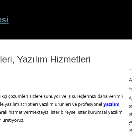
esi
leri, Yazılım Hizmetleri
A
r
a
A
A
kçi çözümleri sizlere sunuyor ve iş süreçlerinizi daha verimli
A
e yazılım scriptleri yazılım ürünleri ve profesyonel
yazılım
s
rak hizmet vermekteyiz. İster bireysel ister kurumsal yazılım
s
r üretiyoruz.
y
s