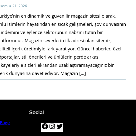
emmuz 21, 2026
ürkiye’nin en dinamik ve güvenilir magazin sitesi olarak,
nlü isimlerin hayatından en sıcak gelişmeleri, şov dünyasının
ündemini ve eğlence sektörünün nabzını tutan bir
latformdur. Magazin severlerin ilk adresi olan sitemiz,
aliteli içerik üretimiyle fark yaratıyor. Güncel haberler, özel
öportajlar, stil önerileri ve ünlülerin perde arkası
ikayeleriyle sizleri ekrandan uzaklaştıramayacağınız bir
çerik dünyasına davet ediyor. Magazin […]
Social
Page
F
I
T
a
n
w