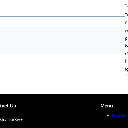
T
T
ü
g
p
k
r
h
i
tact Us
Menu
Sample 
sa / Türkiye