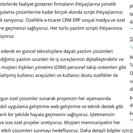
rlerde faaliyet gösteren firmaların ihtiyaçlarına yönelik
p
ulama çözümlerine kadar birçok alanda script ihtiyaçlarınızı
(
ak tanıyoruz. Özellikle e-ticaret CRM ERP sosyal medya ve özel
d
nüne geçmenizi sağlıyoruz. Her türlü yazılım scripti ihtiyacınıza
tıyoruz.
S
T
 ederek en güncel teknolojilere dayalı yazılım çözümleri
W
ğimiz yazılım ürünleri ile iş süreçlerinizi dijitalleştirebilir ve
T
müşteri ilişkileri yönetimi (CRM) personel takip sistemleri gibi
Ö
elişmiş kullanıcı arayüzleri ve kullanıcı dostu özellikler ile
s
d
p
uygun özel çözümler sunarak projenizin her aşamasında
d
obil uygulama geliştirme web geliştirme ve teknik destek gibi
k
ılı bir şekilde hayata geçmesini sağlıyoruz. İşletmenizin
r ve size özel projeler üretiyoruz. Müşteri memnuniyetini her
m
tkili çözümleri sunmayı hedefliyoruz. Daha detayli bilgiler için