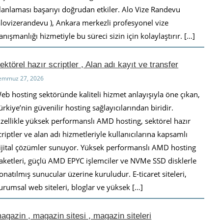
lanlaması başarıyı doğrudan etkiler. Alo Vize Randevu
alovizerandevu ), Ankara merkezli profesyonel vize
anışmanlığı hizmetiyle bu süreci sizin için kolaylaştırır. […]
ektörel hazır scriptler , Alan adı kayıt ve transfer
emmuz 27, 2026
eb hosting sektöründe kaliteli hizmet anlayışıyla öne çıkan,
ürkiye’nin güvenilir hosting sağlayıcılarından biridir.
zellikle yüksek performanslı AMD hosting, sektörel hazır
criptler ve alan adı hizmetleriyle kullanıcılarına kapsamlı
ijital çözümler sunuyor. Yüksek performanslı AMD hosting
aketleri, güçlü AMD EPYC işlemciler ve NVMe SSD disklerle
onatılmış sunucular üzerine kuruludur. E-ticaret siteleri,
urumsal web siteleri, bloglar ve yüksek […]
agazin , magazin sitesi , magazin siteleri