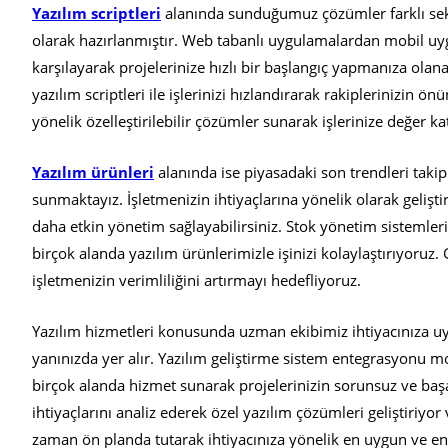
Yazılım scriptleri
alanında sunduğumuz çözümler farklı sektö
olarak hazırlanmıştır. Web tabanlı uygulamalardan mobil uyg
karşılayarak projelerinize hızlı bir başlangıç yapmanıza olan
yazılım scriptleri ile işlerinizi hızlandırarak rakiplerinizin ö
yönelik özelleştirilebilir çözümler sunarak işlerinize değer ka
Yazılım ürünleri
alanında ise piyasadaki son trendleri takip
sunmaktayız. İşletmenizin ihtiyaçlarına yönelik olarak geliştirdi
daha etkin yönetim sağlayabilirsiniz. Stok yönetim sistemleri 
birçok alanda yazılım ürünlerimizle işinizi kolaylaştırıyoruz. G
işletmenizin verimliliğini artırmayı hedefliyoruz.
Yazılım hizmetleri konusunda uzman ekibimiz ihtiyacınıza 
yanınızda yer alır. Yazılım geliştirme sistem entegrasyonu m
birçok alanda hizmet sunarak projelerinizin sorunsuz ve başar
ihtiyaçlarını analiz ederek özel yazılım çözümleri geliştiriyo
zaman ön planda tutarak ihtiyacınıza yönelik en uygun ve en e