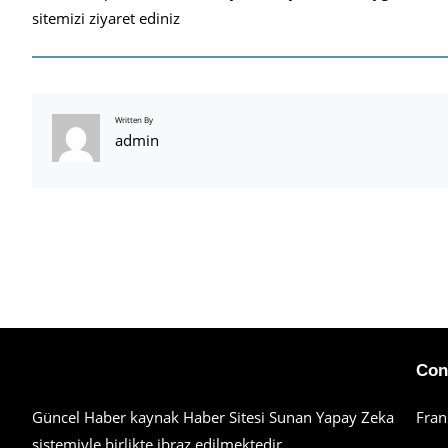
sitemizi ziyaret ediniz
Written By
admin
Haberimiz Olay Güncel Haber Sitesi
Con
Güncel Haber kaynak Haber Sitesi Sunan Yapay Zeka
Fran
sistemiyle birlikte ibraz edilmektedir.