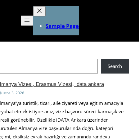
Sample Page
Search
lmanya Vizesi, Erasmus Vizesi, idata ankara
ğustos 3, 2026
lmanya’ya turistik, ticari, aile ziyareti veya eğitim amacıyla
eyahat etmek istiyorsanız, vize başvuru süreci karmaşık ve
tresli görünebilir. Özellikle iDATA Ankara üzerinden
ürütülen Almanya vize başvurularında doğru kategori
eçimi, eksiksiz evrak hazırlığı ve zamanında randevu