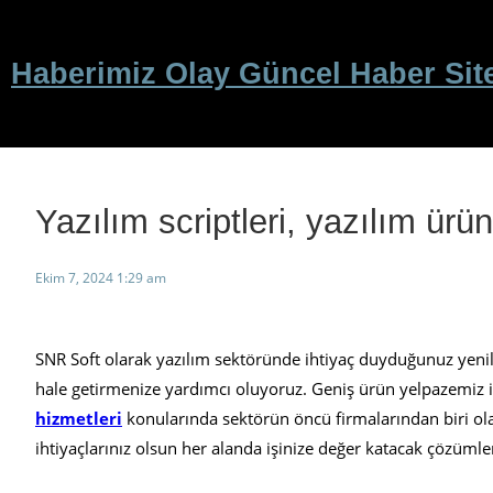
İçeriğe
geç
Haberimiz Olay Güncel Haber Sit
Yazılım scriptleri, yazılım ürün
Ekim 7, 2024 1:29 am
SNR Soft olarak yazılım sektöründe ihtiyaç duyduğunuz yenili
hale getirmenize yardımcı oluyoruz. Geniş ürün yelpazemiz il
hizmetleri
konularında sektörün öncü firmalarından biri ola
ihtiyaçlarınız olsun her alanda işinize değer katacak çözümle