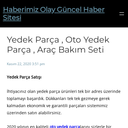
İçeriğe
Haberimiz Olay Güncel Haber
geç
Sitesi
Yedek Parça , Oto Yedek
Parça , Araç Bakım Seti
Kasım 22, 2020 3:51 pm
Yedek Parça Satışı
İhtiyacınız olan yedek parça ürünleri tek bir adres üzerinde
toplamayı başardık. Dükkanları tek tek gezmeye gerek
kalmadan ekonomik ve garantili parçaları sistemimiz
üzerinden satın alabilirsiniz.
2020 yılının en kaliteli
oto yedek parça
larını sizlerle bir