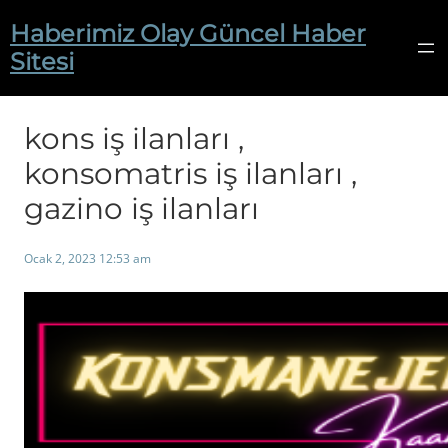
İçeriğe
Haberimiz Olay Güncel Haber
geç
Sitesi
kons iş ilanları ,
konsomatris iş ilanları ,
gazino iş ilanları
Ocak 2, 2023 12:53 am